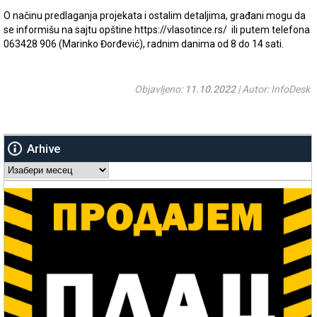
O načinu predlaganja projekata i ostalim detaljima, građani mogu da
se informišu na sajtu opštine https://vlasotince.rs/ ili putem telefona
063428 906 (Marinko Đorđević), radnim danima od 8 do 14 sati.
Objavljeno:
11.10.2022
| Autor: InfoDesk
Arhive
Arhive