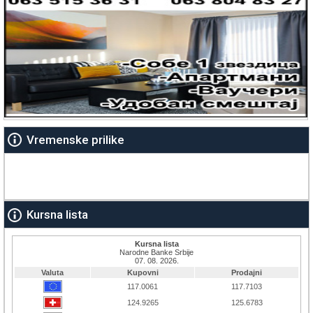
Vremenske prilike
Kursna lista