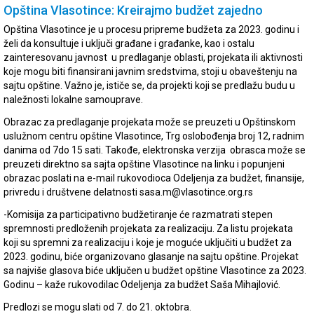
Opština Vlasotince: Kreirajmo budžet zajedno
Opština Vlasotince je u procesu pripreme budžeta za 2023. godinu i
želi da konsultuje i uključi građane i građanke, kao i ostalu
zainteresovanu javnost u predlaganje oblasti, projekata ili aktivnosti
koje mogu biti finansirani javnim sredstvima, stoji u obaveštenju na
sajtu opštine. Važno je, ističe se, da projekti koji se predlažu budu u
naležnosti lokalne samouprave.
Obrazac za predlaganje projekata može se preuzeti u Opštinskom
uslužnom centru opštine Vlasotince, Trg oslobođenja broj 12, radnim
danima od 7do 15 sati. Takođe, elektronska verzija obrasca može se
preuzeti direktno sa sajta opštine Vlasotince na linku i popunjeni
obrazac poslati na e-mail rukovodioca Odeljenja za budžet, finansije,
privredu i društvene delatnosti sasa.m@vlasotince.org.rs
-Komisija za participativno budžetiranje će razmatrati stepen
spremnosti predloženih projekata za realizaciju. Za listu projekata
koji su spremni za realizaciju i koje je moguće uključiti u budžet za
2023. godinu, biće organizovano glasanje na sajtu opštine. Projekat
sa najviše glasova biće uključen u budžet opštine Vlasotince za 2023.
Godinu – kaže rukovodilac Odeljenja za budžet Saša Mihajlović.
Predlozi se mogu slati od 7. do 21. oktobra.