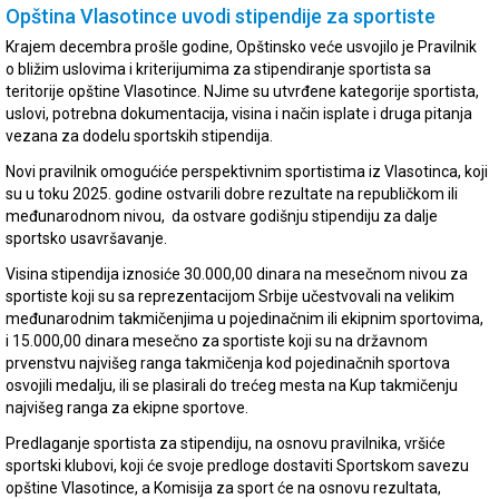
Opština Vlasotince uvodi stipendije za sportiste
Krajem decembra prošle godine, Opštinsko veće usvojilo je Pravilnik
o bližim uslovima i kriterijumima za stipendiranje sportista sa
teritorije opštine Vlasotince. NJime su utvrđene kategorije sportista,
uslovi, potrebna dokumentacija, visina i način isplate i druga pitanja
vezana za dodelu sportskih stipendija.
Novi pravilnik omogućiće perspektivnim sportistima iz Vlasotinca, koji
su u toku 2025. godine ostvarili dobre rezultate na republičkom ili
međunarodnom nivou, da ostvare godišnju stipendiju za dalje
sportsko usavršavanje.
Visina stipendija iznosiće 30.000,00 dinara na mesečnom nivou za
sportiste koji su sa reprezentacijom Srbije učestvovali na velikim
međunarodnim takmičenjima u pojedinačnim ili ekipnim sportovima,
i 15.000,00 dinara mesečno za sportiste koji su na državnom
prvenstvu najvišeg ranga takmičenja kod pojedinačnih sportova
osvojili medalju, ili se plasirali do trećeg mesta na Kup takmičenju
najvišeg ranga za ekipne sportove.
Predlaganje sportista za stipendiju, na osnovu pravilnika, vršiće
sportski klubovi, koji će svoje predloge dostaviti Sportskom savezu
opštine Vlasotince, a Komisija za sport će na osnovu rezultata,