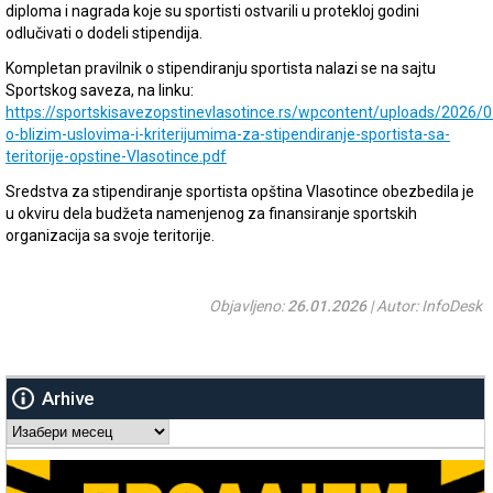
diploma i nagrada koje su sportisti ostvarili u protekloj godini
odlučivati o dodeli stipendija.
Kompletan pravilnik o stipendiranju sportista nalazi se na sajtu
Sportskog saveza, na linku:
https://sportskisavezopstinevlasotince.rs/wpcontent/uploads/2026/01
o-blizim-uslovima-i-kriterijumima-za-stipendiranje-sportista-sa-
teritorije-opstine-Vlasotince.pdf
Sredstva za stipendiranje sportista opština Vlasotince obezbedila je
u okviru dela budžeta namenjenog za finansiranje sportskih
organizacija sa svoje teritorije.
Objavljeno:
26.01.2026
| Autor: InfoDesk
Arhive
Arhive