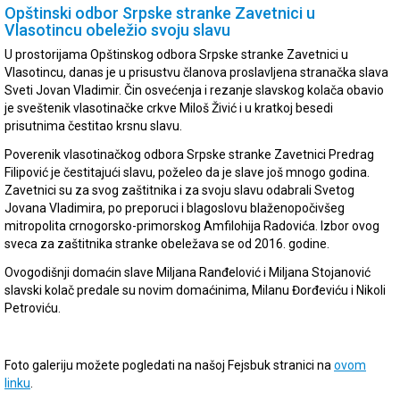
Opštinski odbor Srpske stranke Zavetnici u
Vlasotincu obeležio svoju slavu
U prostorijama Opštinskog odbora Srpske stranke Zavetnici u
Vlasotincu, danas je u prisustvu članova proslavljena stranačka slava
Sveti Jovan Vladimir. Čin osvećenja i rezanje slavskog kolača obavio
je sveštenik vlasotinačke crkve Miloš Živić i u kratkoj besedi
prisutnima čestitao krsnu slavu.
Poverenik vlasotinačkog odbora Srpske stranke Zavetnici Predrag
Filipović je čestitajući slavu, poželeo da je slave još mnogo godina.
Zavetnici su za svog zaštitnika i za svoju slavu odabrali Svetog
Jovana Vladimira, po preporuci i blagoslovu blaženopočivšeg
mitropolita crnogorsko-primorskog Amfilohija Radovića. Izbor ovog
sveca za zaštitnika stranke obeležava se od 2016. godine.
Ovogodišnji domaćin slave Miljana Ranđelović i Miljana Stojanović
slavski kolač predale su novim domaćinima, Milanu Đorđeviću i Nikoli
Petroviću.
Foto galeriju možete pogledati na našoj Fejsbuk stranici na
ovom
linku
.