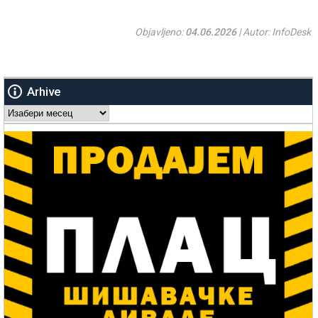
Objavljeno:
04.06.2026
| Autor: InfoDesk
Arhive
Arhive