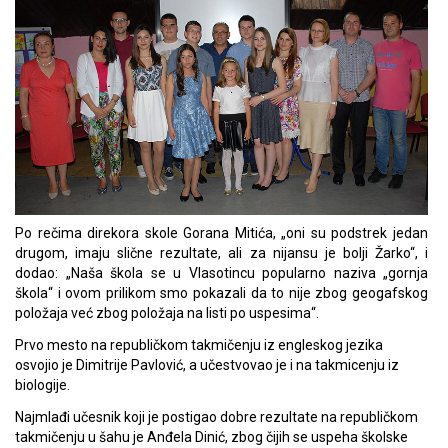
Po rečima direkora skole Gorana Mitića, „oni su podstrek jedan
drugom, imaju slične rezultate, ali za nijansu je bolji Žarko“, i
dodao: „Naša škola se u Vlasotincu popularno naziva „gornja
škola“ i ovom prilikom smo pokazali da to nije zbog geogafskog
položaja već zbog položaja na listi po uspesima“.
Prvo mesto na republičkom takmičenju iz engleskog jezika
osvojio je Dimitrije Pavlović, a učestvovao je i na takmicenju iz
biologije.
Najmlađi učesnik koji je postigao dobre rezultate na republičkom
takmičenju u šahu je Anđela Dinić, zbog čijih se uspeha školske