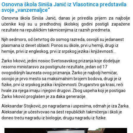
Osnovna škola Siniša Janić iz Vlasotinca predstavila
svoje „vanzemaljce“
Osnovna škola Siniša Janić, danas je priredila prijem za najbolje
učenike koji su u predhodnoj školskoj godini postigli zapažene
rezultate na republičkim takmicenjima iz raznih predmeta.
Njih sedmoro, od četvrtog do osmog razreda, osvojili su jedanaest
plasmana iz devet oblasti. Ponos su škole, prvi u hemiji, drugi iz
hemije, privi iz engleskog, prvi iz srpskog jezika i književnosti…
Žarko Ivković, jedini nosioc Svetosavskog prizanja koje dodeljuje
resorno ministarsvo za postignute rezultate, jedan od 17
ovogodišnjih laureata ovog priznanja. Žarko je najbolji hemičar,
osvojio je prvo mesto sa maksimalnim brojem bodova, drugi je iz
fizike, prvi iz srpskog jezika i književnosti. Drugarstvo ga krasi, reči
hvale za njega imaju i njegovi drugovi. Zbog uspeha koji je postigao
Žarko Ivković proglašen je za đaka generacije.
Aleksandar Stojković, po nagradama i uspesima, odmah je iza Žarka.
Aleksandar je učestvovao na šest republičkih takmičenja i školi je
doneo treću nagradu iz biologije, drugu nagradu iz fizike.