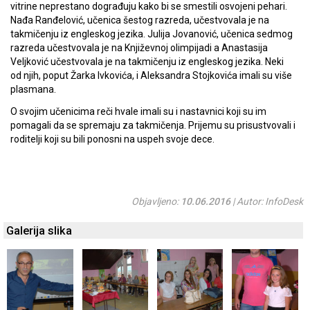
vitrine neprestano dograđuju kako bi se smestili osvojeni pehari.
Nađa Ranđelović, učenica šestog razreda, učestvovala je na
takmičenju iz engleskog jezika. Julija Jovanović, učenica sedmog
razreda učestvovala je na Književnoj olimpijadi a Anastasija
Veljković učestvovala je na takmičenju iz engleskog jezika. Neki
od njih, poput Žarka Ivkovića, i Aleksandra Stojkovića imali su više
plasmana.
O svojim učenicima reči hvale imali su i nastavnici koji su im
pomagali da se spremaju za takmičenja. Prijemu su prisustvovali i
roditelji koji su bili ponosni na uspeh svoje dece.
Objavljeno:
10.06.2016
| Autor: InfoDesk
Galerija slika