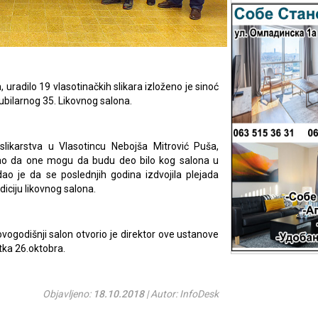
 uradilo 19 vlasotinačkih slikara izloženo je sinoć
 jubilarnog 35. Likovnog salona.
likarstva u Vlasotincu Nebojša Mitrović Puša,
rekao da one mogu da budu deo bilo kog salona u
ao je da se poslednjih godina izdvojila plejada
diciju likovnog salona.
vogodišnji salon otvorio je direktor ove ustanove
etka 26.oktobra.
Objavljeno:
18.10.2018
| Autor: InfoDesk