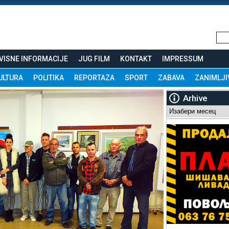
VISNE INFORMACIJE
JUG FILM
KONTAKT
IMPRESSUM
ULTURA
POLITIKA
REPORTAZA
SPORT
ZABAVA
ZANIMLJI
Arhive
Arhive