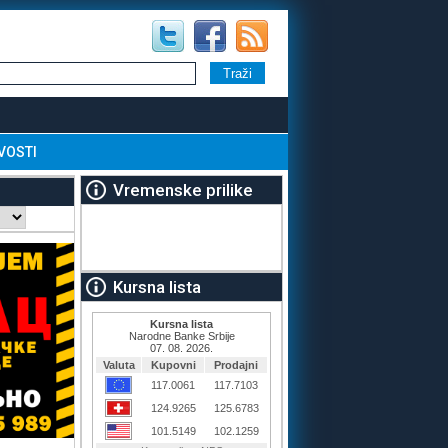
VOSTI
Vremenske prilike
Kursna lista