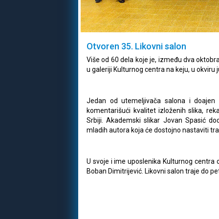
Otvoren 35. Likovni salon
Više od 60 dela koje je, između dva oktobra,
u galeriji Kulturnog centra na keju, u okviru
Jedan od utemeljivača salona i doajen s
komentarišući kvalitet izloženih slika, 
Srbiji. Akademski slikar Jovan Spasić dod
mladih autora koja će dostojno nastaviti tra
U svoje i ime uposlenika Kulturnog centra o
Boban Dimitrijević. Likovni salon traje do p