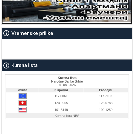
Vremenske prilike
Kursna lista