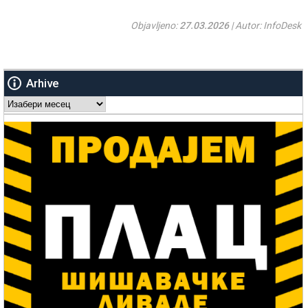
Objavljeno:
27.03.2026
| Autor: InfoDesk
Arhive
Arhive