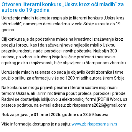
Otvoren literarni konkurs „Uskrs kroz oči mladih“ za
autore do 19 godina
Udruženje mladih talenata raspisalo je literarni konkurs „Uskrs kroz
oči mladih“, namenjen deci i mladima iz cele Srbije uzrasta do 19
godina.
Cilj konkursa je da podstakne mlade na kreativno izražavanje kroz
poeziju i prozu, kao i da sačuva njihove najlepše misli o Uskrsu –
prazniku radosti, nade, porodice i novih početaka. Najboljih 300
radova, po izboru stručnog žirija koji čine profesori i nastavnici
srpskog jezika i književnosti, biće objavljeno u štampanom zborniku.
Udruženje mladih talenata do sada je objavilo četiri zbornika i time
pružilo priliku za afirmaciju više od 1200 mladih autora širom Srbije.
Na konkurs se mogu prijaviti pesme i literarni sastavi inspirisani
temom Uskrsa, ali i širim motivima poput proleća, porodice i prirode.
Radovi se dostavljaju isključivo u elektronskoj formi (PDF ili Word), uz
prateće podatke, na e-mail adresu: zbirkapesama2026@gmail.com
Rok za prijavu je 31. mart 2026. godine do 23:59 časova.
Više informacija dostupno je na sajtu:
www.zbirkapesama.in.rs