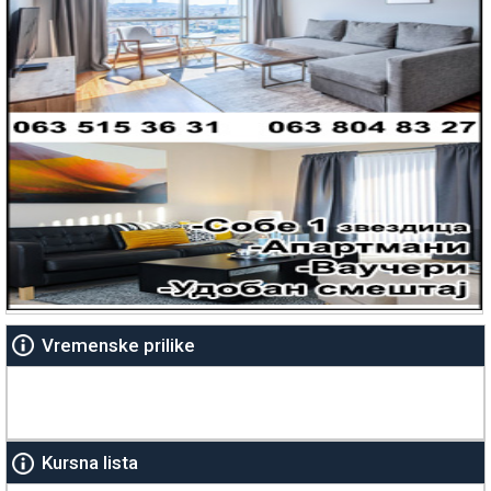
Vremenske prilike
Kursna lista