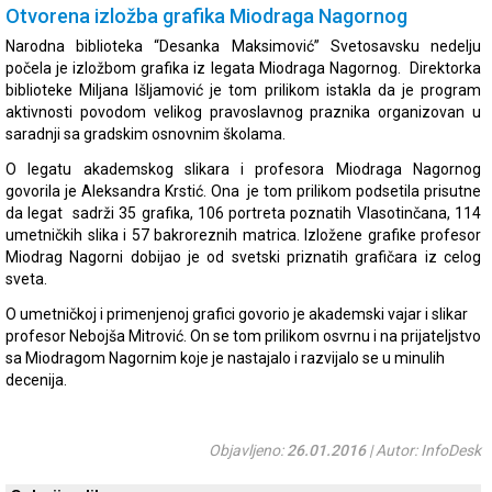
Otvorena izložba grafika Miodraga Nagornog
Narodna biblioteka “Desanka Maksimović” Svetosavsku nedelju
počela je izložbom grafika iz legata Miodraga Nagornog. Direktorka
biblioteke Miljana Išljamović je tom prilikom istakla da je program
aktivnosti povodom velikog pravoslavnog praznika organizovan u
saradnji sa gradskim osnovnim školama.
O legatu akademskog slikara i profesora Miodraga Nagornog
govorila je Aleksandra Krstić. Ona je tom prilikom podsetila prisutne
da legat sadrži 35 grafika, 106 portreta poznatih Vlasotinčana, 114
umetničkih slika i 57 bakroreznih matrica. Izložene grafike profesor
Miodrag Nagorni dobijao je od svetski priznatih grafičara iz celog
sveta.
O umetničkoj i primenjenoj grafici govorio je akademski vajar i slikar
profesor Nebojša Mitrović. On se tom prilikom osvrnu i na prijateljstvo
sa Miodragom Nagornim koje je nastajalo i razvijalo se u minulih
decenija.
Objavljeno:
26.01.2016
| Autor: InfoDesk