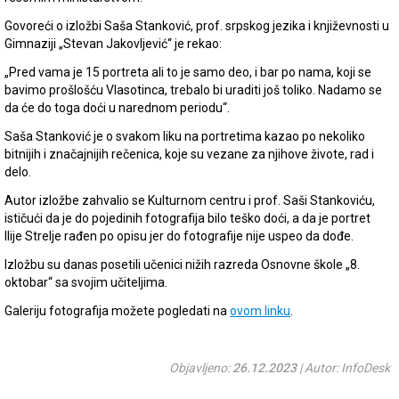
Govoreći o izložbi Saša Stanković, prof. srpskog jezika i književnosti u
Gimnaziji „Stevan Jakovljević“ je rekao:
„Pred vama je 15 portreta ali to je samo deo, i bar po nama, koji se
bavimo prošlošću Vlasotinca, trebalo bi uraditi još toliko. Nadamo se
da će do toga doći u narednom periodu“.
Saša Stanković je o svakom liku na portretima kazao po nekoliko
bitnijih i značajnijih rečenica, koje su vezane za njihove živote, rad i
delo.
Autor izložbe zahvalio se Kulturnom centru i prof. Saši Stankoviću,
ističući da je do pojedinih fotografija bilo teško doći, a da je portret
Ilije Strelje rađen po opisu jer do fotografije nije uspeo da dođe.
Izložbu su danas posetili učenici nižih razreda Osnovne škole „8.
oktobar“ sa svojim učiteljima.
Galeriju fotografija možete pogledati na
ovom linku
.
Objavljeno:
26.12.2023
| Autor: InfoDesk