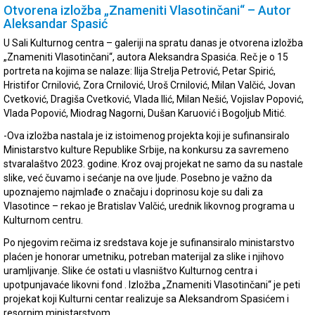
Otvorena izložba „Znameniti Vlasotinčani“ – Autor
Aleksandar Spasić
U Sali Kulturnog centra – galeriji na spratu danas je otvorena izložba
„Znameniti Vlasotinčani“, autora Aleksandra Spasića. Reč je o 15
portreta na kojima se nalaze: Ilija Strelja Petrović, Petar Spirić,
Hristifor Crnilović, Zora Crnilović, Uroš Crnilović, Milan Valčić, Jovan
Cvetković, Dragiša Cvetković, Vlada Ilić, Milan Nešić, Vojislav Popović,
Vlada Popović, Miodrag Nagorni, Dušan Karuović i Bogoljub Mitić.
-Ova izložba nastala je iz istoimenog projekta koji je sufinansiralo
Ministarstvo kulture Republike Srbije, na konkursu za savremeno
stvaralaštvo 2023. godine. Kroz ovaj projekat ne samo da su nastale
slike, već čuvamo i sećanje na ove ljude. Posebno je važno da
upoznajemo najmlađe o značaju i doprinosu koje su dali za
Vlasotince – rekao je Bratislav Valčić, urednik likovnog programa u
Kulturnom centru.
Po njegovim rečima iz sredstava koje je sufinansiralo ministarstvo
plaćen je honorar umetniku, potreban materijal za slike i njihovo
uramljivanje. Slike će ostati u vlasništvo Kulturnog centra i
upotpunjavaće likovni fond . Izložba „Znameniti Vlasotinčani“ je peti
projekat koji Kulturni centar realizuje sa Aleksandrom Spasićem i
resornim ministarstvom.