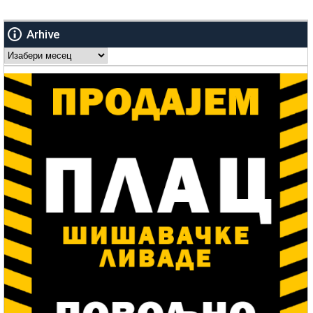
Arhive
Arhive