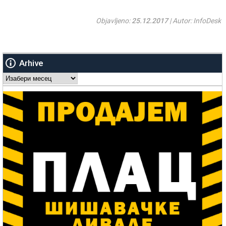
Objavljeno:
25.12.2017
| Autor: InfoDesk
Arhive
Arhive