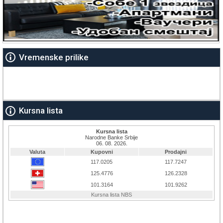
Vremenske prilike
Kursna lista