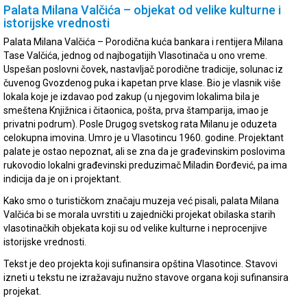
Palata Milana Valčića – objekat od velike kulturne i
istorijske vrednosti
Palata Milana Valčića – Porodična kuća bankara i rentijera Milana
Tase Valčića, jednog od najbogatijih Vlasotinača u ono vreme.
Uspešan poslovni čovek, nastavljač porodične tradicije, solunac iz
čuvenog Gvozdenog puka i kapetan prve klase. Bio je vlasnik više
lokala koje je izdavao pod zakup (u njegovim lokalima bila je
smeštena Knjižnica i čitaonica, pošta, prva štamparija, imao je
privatni podrum). Posle Drugog svetskog rata Milanu je oduzeta
celokupna imovina. Umro je u Vlasotincu 1960. godine. Projektant
palate je ostao nepoznat, ali se zna da je građevinskim poslovima
rukovodio lokalni građevinski preduzimač Miladin Đorđević, pa ima
indicija da je on i projektant.
Kako smo o turističkom značaju muzeja već pisali, palata Milana
Valčića bi se morala uvrstiti u zajednički projekat obilaska starih
vlasotinačkih objekata koji su od velike kulturne i neprocenjive
istorijske vrednosti.
Tekst je deo projekta koji sufinansira opština Vlasotince. Stavovi
izneti u tekstu ne izražavaju nužno stavove organa koji sufinansira
projekat.