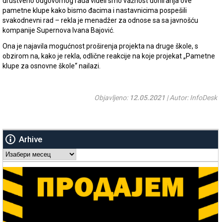
društveno odgovornog rada videli smo važnost doniranja ove
pametne klupe kako bismo đacima i nastavnicima pospešili
svakodnevni rad – rekla je menadžer za odnose sa sa javnošću
kompanije Supernova Ivana Bajović.
Ona je najavila mogućnost proširenja projekta na druge škole, s
obzirom na, kako je rekla, odlične reakcije na koje projekat „Pametne
klupe za osnovne škole“ nailazi.
Objavljeno:
12.05.2021
| Autor: InfoDesk
Arhive
Arhive