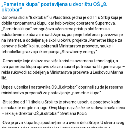
„Pametna klupa“ postavljena u dvorištu OŠ „8.
oktobar“
Osnovna škola “8.oktobar“ u Vlasotincu jedna je od 11 u Srbiji koja je
dobila tzv.pametnu klupu, dar kablovskog operatera Supernova.
„Pametna klupa“ omogućava učenicima pristup platformi sa
edukativnim i zabavnim sadržajima, punjenje telefona i povezivanje
na internet, a dodeljena je školi u okviru projekta „Pametne klupe za
osnovne škole“ koji su pokrenuli Ministarstvo prosvete, nauke i
tehnološkog razvoja i kompanija „Strawberry energy“.
-Generacije koje dolaze sve više koriste savremenu tehnologiju, a
ova pametna klupa upravo izlazi u susret potrebama tih generacija –
rekla rukovodilac odeljenja Ministarstva prosvete u Leskovcu Marina
Ilić.
Uspesi učenika i nastavnika OŠ „8.oktobar“ doprineli su da je resorno
ministarstvo preporuči za postavljanje „pametne klupe“.
-Biti jedna od 11 škola u Srbiji to je stvarno uspeh, a pogotovo kada
se nalazite negde na jugu. Ovoj klupi najviše će se radovati naša deca
– rekla je direktor OŠ „8.oktobar“ Svetlana Kocić.
-Ovo je prva klupa koju postavljamo u ovom delu Srbije. U okviru svog