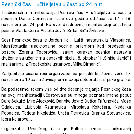
Pesnički čas – učiteljstvu u čast po 24. put
Tradicionalna manifestacija Pesnički čas – učiteljstvu u čast u
spomen Danici Gorunović Tasić ove godine održaće se 17. i 18.
novembra po 24. put. Na ovoj dvodnevnoj manifestaciji učestvuju
pesnici Vlasta Cenić, Violeta Jović i Srđan Siđa Živković.
Gost Pesničkog časa je Jordan Ilić – Lališ, nastavnik iz Vlasotinca.
Manifestacija tradicionalno počinje prijemom kod predsednika
opštine Zorana Todorovića, zatim karavan pesnika nastavlja
druženje sa učenicima osnovnih škola „8. oktobar“ i „Siniša Janić“ i
mališanima iz Predškolske ustanove „Milka Dimanić“.
Za ljubitelje pisane reči organizator će prirediti književno veče 17.
novembra u 19 sati u Zavičajnom muzeju u Sobi stare srpske grafike.
Da podsetimo, tokom više od dve decenije trajanja Pesničkog časa
na ovoj manifestaciji učestvovala su mnoga poznata imena poput
Dare Sekulić, Mire Alečković, Darinke Jevrić, Duška Trifunovića, Moše
Odalovića, Ljubivoja Ršumovića, Miroslava Kokošara, Nedeljka
Popadića, Todeta Nikoletića, Uroša Petrovića, Branka Stevanovića,
Igora Kolarova….
Organizator Pesničkog časa je Kulturni centar a pokrovitelj