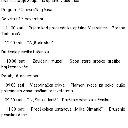
manifestacije Skupština opštine Vlasotince.
Program 24. pesničkog časa
Četvrtak, 17. novembar
– 11:00 sati – Prijem kod predsednika opštine Vlasotince – Zorana
Todorovića
– 12:00 sati – OŠ „8. oktobar“
Druženje pesnika i učenika
– 19:00 sati – Zavičajni muzej – Soba stare srpske grafike –
Književno veče
Petak, 18. novembar
– 09:00 sati – Vlasotinačka crkva – Plamen sveće za pokoj duše
preminulim vlasotinačkim prosvetarima
– 09:30 sati – OŠ „ Siniša Janić“ – Druženje pesnika i učenika
– 11:00 sati – Predškolska ustanova „Milka Dimanić“ – Druženje
pesnika i dece