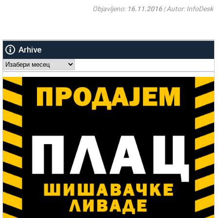
Objavljeno:
16.11.2016
| Autor: InfoDesk
Arhive
Arhive