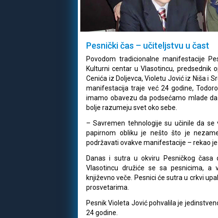
Pesnički čas – učiteljstvu u čast
Povodom tradicionalne manifestacije Pesn
Kulturni centar u Vlasotincu, predsednik 
Cenića iz Doljevca, Violetu Jović iz Niša i 
manifestacija traje već 24 godine, Todor
imamo obavezu da podsećamo mlade da čita
bolje razumeju svet oko sebe.
– Savremen tehnologije su učinile da se v
papirnom obliku je nešto što je nezamenj
podržavati ovakve manifestacije – rekao je
Danas i sutra u okviru Pesničkog časa 
Vlasotincu družiće se sa pesnicima, a
književno veče. Pesnici će sutra u crkvi up
prosvetarima.
Pesnik Violeta Jović pohvalila je jedinstve
24 godine.