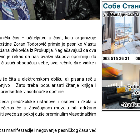
ički čas – učiteljstvu u čast, koju organizuje
opštine Zoran Todorović primio je pesnike Vlastu
Srđana Živkovića iz Prokuplja. Naglašavajući da ova
ović je rekao da nas ovakvi skupovi opominju da
jući obogaćuju sebe, svoj rečnik, šire vidike i
iše čita u elektronskom obliku, ali pisana reč u
ivo . Zato treba popularisati čitanje knjiga i
 predsednik vlasotinačke opštine.
deca predškolske ustanove i osnovnih škola u
 večeras će u Zavičajnom muzeju biti održano
aliti sveće za pokoj duše preminulim vlasotinačkim
nost manifestacije i negovanje pesničkog časa već