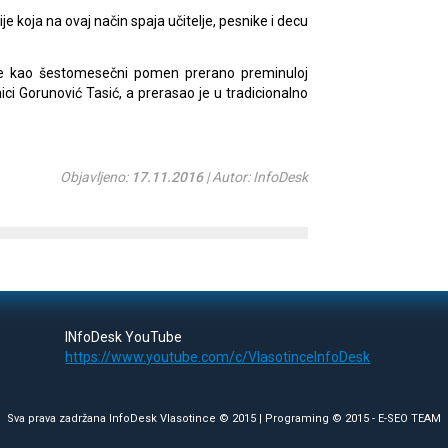
e koja na ovaj način spaja učitelje, pesnike i decu
 je kao šestomesečni pomen prerano preminuloj
nici Gorunović Tasić, a prerasao je u tradicionalno
Objavljeno:
17.11.2016
| Autor: InfoDesk
INfoDesk YouTube
https://www.youtube.com/c/VlasotinceInfoDesk
Sva prava zadržana InfoDesk Vlasotince © 2015 | Programing © 2015 -
E-SEO TEAM