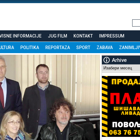
VISNE INFORMACIJE
JUG FILM
KONTAKT
IMPRESSUM
ULTURA
POLITIKA
REPORTAZA
SPORT
ZABAVA
ZANIMLJI
Arhive
Arhive