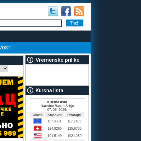
VOSTI
Vremenske prilike
Kursna lista