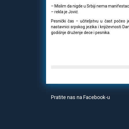
– Mislim da nigde u Srbiji nema manifestacij
– rekla je Jović.
Pesnički čas – učiteljstvu u čast počeo
nastavnici srpskog jezika i književnosti Da
godišnje druženje dece i pesnika.
Pratite nas na Facebook-u