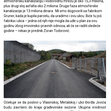
atmosfersku kanalizaciju i vodovodnu mrežu je oko 15,3 miliona,
plus drugi sloj asfalta oko 2 miliona. Druga faza atmosferske
kanalizacije je 13 miliona dinara . Mi smo dogovorili sa fabrikom
Gruner, kada je kupila parcelu, da uradimo i ovu ulicu. Biće tu još
fabrika i ulica – jedna od njih nije mogla da uđe u plan za ovu
godinu zbog imovinsko-pravnih odnosa, ali će se raditi sledeće
godine – rekao je prednik Zoran Todorović.
Očekuje se da poslovi u Vlasinskoj, Metalskoj i ulici Đorđa Jovića
budu završeni do kraja građevinske sezone. Ukupna vrednost