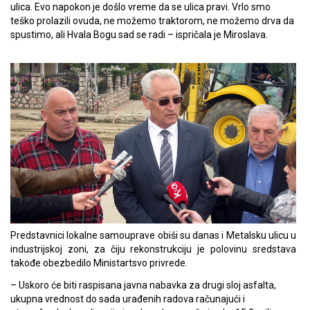
ulica. Evo napokon je došlo vreme da se ulica pravi. Vrlo smo
teško prolazili ovuda, ne možemo traktorom, ne možemo drva da
spustimo, ali Hvala Bogu sad se radi – ispričala je Miroslava.
Predstavnici lokalne samouprave obiši su danas i Metalsku ulicu u
industrijskoj zoni, za čiju rekonstrukciju je polovinu sredstava
takođe obezbedilo Ministartsvo privrede.
– Uskoro će biti raspisana javna nabavka za drugi sloj asfalta,
ukupna vrednost do sada urađenih radova računajući i