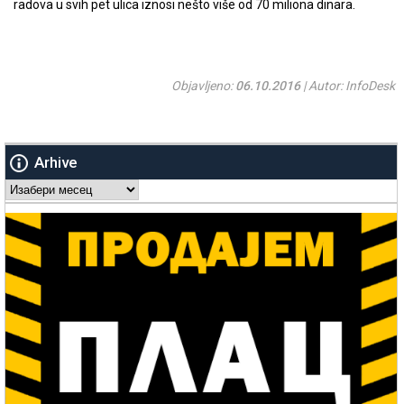
radova u svih pet ulica iznosi nešto više od 70 miliona dinara.
Objavljeno:
06.10.2016
| Autor: InfoDesk
Arhive
Arhive