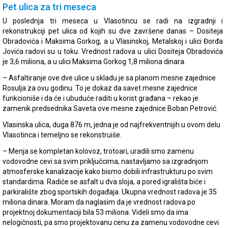
Pet ulica za tri meseca
U poslednja tri meseca u Vlasotincu se radi na izgradnji i
rekonstrukciji pet ulica od kojih su dve završene danas – Dositeja
Obradovića i Maksima Gorkog, a u Vlasinskoj, Metalskoj i ulici Đorđa
Jovića radovi su u toku. Vrednost radova u ulici Dositeja Obradovića
je 3,6 miliona, a u ulici Maksima Gorkog 1,8 miliona dinara.
– Asfaltiranje ove dve ulice u skladu je sa planom mesne zajednice
Rosulja za ovu godinu. To je dokaz da savet mesne zajednice
funkcioniše i da će i ubuduće raditi u korist građana – rekao je
zamenik predsednika Saveta ove mesne zajednice Boban Petrović.
Vlasinska ulica, duga 876 m, jedna je od najfrekventnijih u ovom delu
Vlasotinca i temeljno se rekonstruiše.
– Menja se kompletan kolovoz, trotoari, uradili smo zamenu
vodovodne cevi sa svim priključcima, nastavljamo sa izgradnjom
atmosferske kanalizacije kako bismo dobili infrastrukturu po svim
standardima. Radiće se asfalt u dva sloja, a pored igrališta biće i
parkiralište zbog sportskih događaja. Ukupna vrednost radova je 35
miliona dinara. Moram da naglasim da je vrednost radova po
projektnoj dokumentaciji bila 53 miliona. Videli smo da ima
nelogičnosti, pa smo projektovanu cenu za zamenu vodovodne cevi