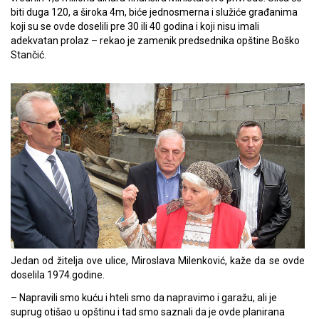
biti duga 120, a široka 4m, biće jednosmerna i služiće građanima
koji su se ovde doselili pre 30 ili 40 godina i koji nisu imali
adekvatan prolaz – rekao je zamenik predsednika opštine Boško
Stančić.
Jedan od žitelja ove ulice, Miroslava Milenković, kaže da se ovde
doselila 1974.godine.
– Napravili smo kuću i hteli smo da napravimo i garažu, ali je
suprug otišao u opštinu i tad smo saznali da je ovde planirana