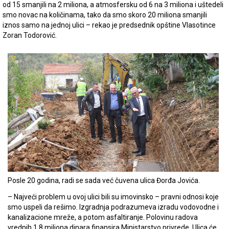
od 15 smanjili na 2 miliona, a atmosfersku od 6 na 3 miliona i uštedeli
smo novac na količinama, tako da smo skoro 20 miliona smanjili
iznos samo na jednoj ulici – rekao je predsednik opštine Vlasotince
Zoran Todorović.
Posle 20 godina, radi se sada već čuvena ulica Đorđa Jovića.
– Najveći problem u ovoj ulici bili su imovinsko – pravni odnosi koje
smo uspeli da rešimo. Izgradnja podrazumeva izradu vodovodne i
kanalizacione mreže, a potom asfaltiranje. Polovinu radova
vrednih 1,8 miliona dinara finansira Ministarstvo privrede. Ulica će