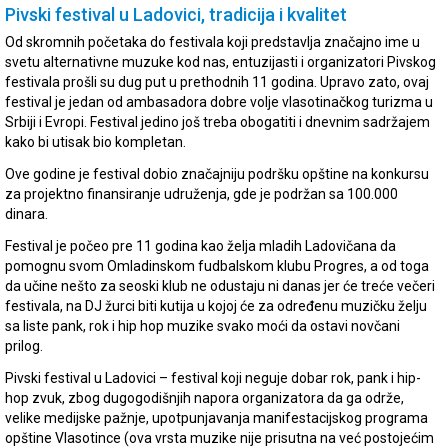
Pivski festival u Ladovici, tradicija i kvalitet
Od skromnih početaka do festivala koji predstavlja značajno ime u
svetu alternativne muzuke kod nas, entuzijasti i organizatori Pivskog
festivala prošli su dug put u prethodnih 11 godina. Upravo zato, ovaj
festival je jedan od ambasadora dobre volje vlasotinačkog turizma u
Srbiji i Evropi. Festival jedino još treba obogatiti i dnevnim sadržajem
kako bi utisak bio kompletan.
Ove godine je festival dobio značajniju podršku opštine na konkursu
za projektno finansiranje udruženja, gde je podržan sa 100.000
dinara.
Festival je počeo pre 11 godina kao želja mladih Ladovičana da
pomognu svom Omladinskom fudbalskom klubu Progres, a od toga
da učine nešto za seoski klub ne odustaju ni danas jer će treće večeri
festivala, na DJ žurci biti kutija u kojoj će za određenu muzičku želju
sa liste pank, rok i hip hop muzike svako moći da ostavi novčani
prilog.
Pivski festival u Ladovici – festival koji neguje dobar rok, pank i hip-
hop zvuk, zbog dugogodišnjih napora organizatora da ga održe,
velike medijske pažnje, upotpunjavanja manifestacijskog programa
opštine Vlasotince (ova vrsta muzike nije prisutna na već postojećim