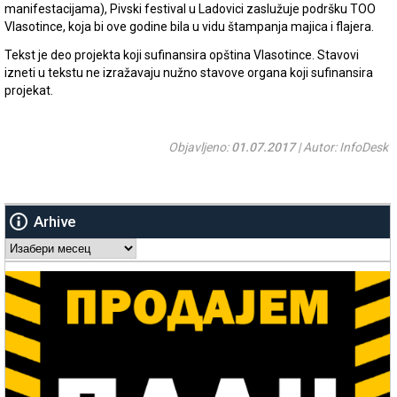
manifestacijama), Pivski festival u Ladovici zaslužuje podršku TOO
Vlasotince, koja bi ove godine bila u vidu štampanja majica i flajera.
Tekst je deo projekta koji sufinansira opština Vlasotince. Stavovi
izneti u tekstu ne izražavaju nužno stavove organa koji sufinansira
projekat.
Objavljeno:
01.07.2017
| Autor: InfoDesk
Arhive
Arhive