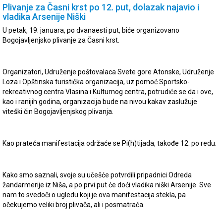
Plivanje za Časni krst po 12. put, dolazak najavio i
vladika Arsenije Niški
U petak, 19. januara, po dvanaesti put, biće organizovano
Bogojavljenjsko plivanje za Časni krst.
Organizatori, Udruženje poštovalaca Svete gore Atonske, Udruženje
Loza i Opštinska turistička organizacija, uz pomoć Sportsko-
rekreativnog centra Vlasina i Kulturnog centra, potrudiće se da i ove,
kao i ranijih godina, organizacija bude na nivou kakav zaslužuje
viteški čin Bogojavljenjskog plivanja.
Kao prateća manifestacija održaće se Pi(h)tijada, takođe 12. po redu.
Kako smo saznali, svoje su učešće potvrdili pripadnici Odreda
žandarmerije iz Niša, a po prvi put će doći vladika niški Arsenije. Sve
nam to svedoči o ugledu koji je ova manifestacija stekla, pa
očekujemo veliki broj plivača, ali i posmatrača.