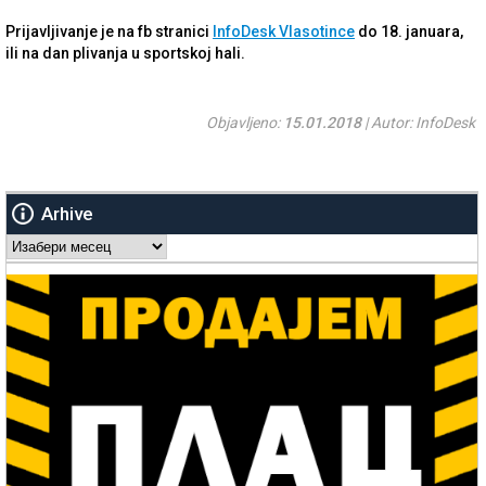
Prijavljivanje je na fb stranici
InfoDesk Vlasotince
do 18. januara,
ili na dan plivanja u sportskoj hali.
Objavljeno:
15.01.2018
| Autor: InfoDesk
Arhive
Arhive