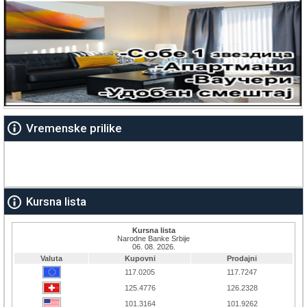
Vremenske prilike
Kursna lista