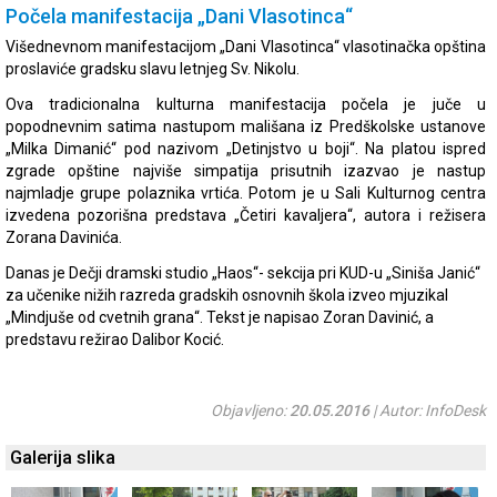
Počela manifestacija „Dani Vlasotinca“
Višednevnom manifestacijom „Dani Vlasotinca“ vlasotinačka opština
proslaviće gradsku slavu letnjeg Sv. Nikolu.
Ova tradicionalna kulturna manifestacija počela je juče u
popodnevnim satima nastupom mališana iz Predškolske ustanove
„Milka Dimanić“ pod nazivom „Detinjstvo u boji“. Na platou ispred
zgrade opštine najviše simpatija prisutnih izazvao je nastup
najmladje grupe polaznika vrtića. Potom je u Sali Kulturnog centra
izvedena pozorišna predstava „Četiri kavaljera“, autora i režisera
Zorana Davinića.
Danas je Dečji dramski studio „Haos“- sekcija pri KUD-u „Siniša Janić“
za učenike nižih razreda gradskih osnovnih škola izveo mjuzikal
„Mindjuše od cvetnih grana“. Tekst je napisao Zoran Davinić, a
predstavu režirao Dalibor Kocić.
Objavljeno:
20.05.2016
| Autor: InfoDesk
Galerija slika