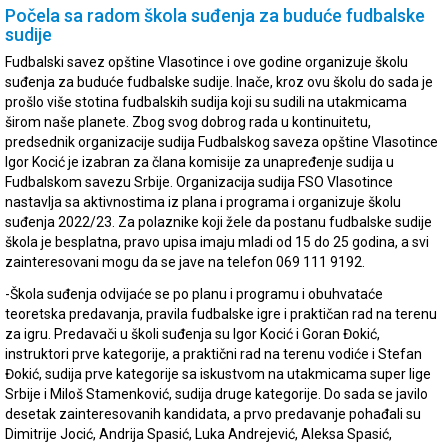
Počela sa radom škola suđenja za buduće fudbalske
sudije
Fudbalski savez opštine Vlasotince i ove godine organizuje školu
suđenja za buduće fudbalske sudije. Inače, kroz ovu školu do sada je
prošlo više stotina fudbalskih sudija koji su sudili na utakmicama
širom naše planete. Zbog svog dobrog rada u kontinuitetu,
predsednik organizacije sudija Fudbalskog saveza opštine Vlasotince
Igor Kocić je izabran za člana komisije za unapređenje sudija u
Fudbalskom savezu Srbije. Organizacija sudija FSO Vlasotince
nastavlja sa aktivnostima iz plana i programa i organizuje školu
suđenja 2022/23. Za polaznike koji žele da postanu fudbalske sudije
škola je besplatna, pravo upisa imaju mladi od 15 do 25 godina, a svi
zainteresovani mogu da se jave na telefon 069 111 9192.
-Škola suđenja odvijaće se po planu i programu i obuhvataće
teoretska predavanja, pravila fudbalske igre i praktičan rad na terenu
za igru. Predavači u školi suđenja su Igor Kocić i Goran Đokić,
instruktori prve kategorije, a praktični rad na terenu vodiće i Stefan
Đokić, sudija prve kategorije sa iskustvom na utakmicama super lige
Srbije i Miloš Stamenković, sudija druge kategorije. Do sada se javilo
desetak zainteresovanih kandidata, a prvo predavanje pohađali su
Dimitrije Jocić, Andrija Spasić, Luka Andrejević, Aleksa Spasić,