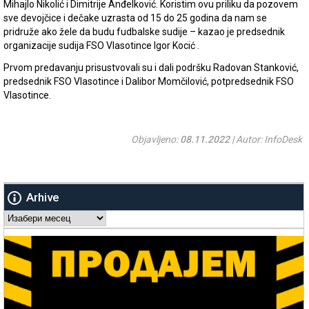
Mihajlo Nikolić i Dimitrije Anđelković. Koristim ovu priliku da pozovem
sve devojčice i dečake uzrasta od 15 do 25 godina da nam se
pridruže ako žele da budu fudbalske sudije – kazao je predsednik
organizacije sudija FSO Vlasotince Igor Kocić .
Prvom predavanju prisustvovali su i dali podršku Radovan Stanković,
predsednik FSO Vlasotince i Dalibor Momčilović, potpredsednik FSO
Vlasotince.
Objavljeno:
08.11.2022
| Autor: InfoDesk
Arhive
Arhive