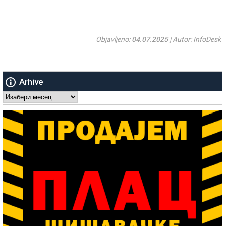
Objavljeno:
04.07.2025
| Autor: InfoDesk
Arhive
Arhive