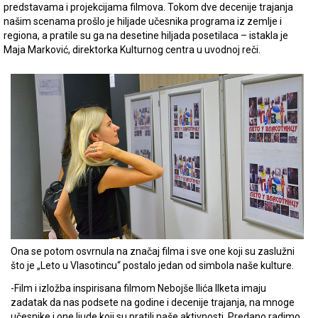
predstavama i projekcijama filmova. Tokom dve decenije trajanja
našim scenama prošlo je hiljade učesnika programa iz zemlje i
regiona, a pratile su ga na desetine hiljada posetilaca – istakla je
Maja Marković, direktorka Kulturnog centra u uvodnoj reči.
Ona se potom osvrnula na značaj filma i sve one koji su zaslužni
što je „Leto u Vlasotincu“ postalo jedan od simbola naše kulture.
-Film i izložba inspirisana filmom Nebojše Ilića Ilketa imaju
zadatak da nas podsete na godine i decenije trajanja, na mnoge
učesnike i one ljude koji su pratili naše aktivnosti. Predano radimo