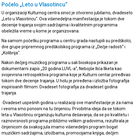
Počelo „Leto u Vlasotincu“
U organizaciji Kulturnog centra sinoć je otvoreno jubilarno, dvadeseto
„Leto u Vlasotincu“. Ova višenedeljna manifestacija je tokom dve
decenije trajanja svojim sadržajima i kvalitetnim programima
obeležila vreme u kome je organizovana.
Na samom početku programa u centru grada nastupili su predškolci,
dve grupe pripremnog predškolskog programa iz „Dečje radosti“ i
„Kolibrija“.
Nakon dečjeg muzičkog programa u sali bioskopa prikazan je
dokumentarni zapis „20 godina LUVL-a“, Nebojše Ilića Ilketa kao
svojevrsna retrospektiva programa koje je Kulturni centar priređivao
tokom dve decenije trajanja. U holu je priređena i izložba fotografija
inspirisanih filmom. Dvadeset fotografija za dvadeset godina
trajanja.
-Dvadeset uspešnih godina u realizaciji ove manifestacije je za nama
i veoma smo ponosni na tu činjenicu. Prvobitna ideja da se tokom
leta u Vlasotincu organizuju kulturna dešavanja, da se po kvalitetu i
raznovrsnosti programa približimo velikim gradovima, rezultirala je
činjenicom da svakog jula imamo višenedeljni program bogat
muzičkim sadržajima, izložbama, promocijama knjiga, dečjim