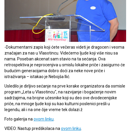
-Dokumentarni zapis koji ćete večeras videti je dragocen i veoma
značajan za nas u Vlasotincu. Videćemo ljude koji više nisu sa
nama. Poseban akcenat sam stavio na ta sećanja. Ova
retrospektiva je neprocenjiva u smislu lokalne priče i zasigurno će
budućim generacijama dobro doći za neke nove priče i
istraživanja – istakao je Nebojša Ilić.
Usledilo je dirljivo sećanje na prve korake organizatora da osmisle
program „Leta u Vlasotincu“, na razvijanje i bogaćenje novim
sadržajima, na brojne učesnike koji su deo ove dvodecenijske
priče, na mnoge ljude koji su kao kulturni poslenici prešli u
legendu, ali i na one čije vreme tek dolazi.ž
Foto galerija na
ovom linku
.
VIDEO: Nastup predškolaca na
ovom linku
.