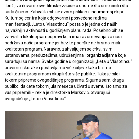
i brižljivo čuvamo sve filmske zapise o onome šta smo činili i šta
sada činimo. Zahvalila bih se ovom prilikom i neumornoj ekipi
Kulturnog centra koja odgovorno i posvećeno radi na
manifestaciji. „Leto u Vlasotincu“ postalo je jedna od naših
najvažnijih aktivnosti u godišnjem planu rada. Posebno bih se
zahvalila lokalnoj samoupravi koja ima razumevanja za nas i
podržava naše programe jer bez te podrške ne bi smo imali
kvalitetan program. Naravno, zahvaljujem se crkvi, svim
ustanovama, preduzećima, udruženjima i organizacijama koje
sarađuju sa nama. Svake godine u organizaciji „Leta u Vlasotincu“
pravimo iskorake i postavljamo više ciljeve kako bi smo
kvalitetnim programom okupili što više publike. Tako je bilo i
tokom pripreme ovogodišnjeg programa. Sigurna sam, draga
publiko, da ćete tokom jula meseca uživati u svemu što smo za
vas pripremili – rekla je direktorka Marković, otvarajući
ovogodišnje „Leto u Vlasotincu“.