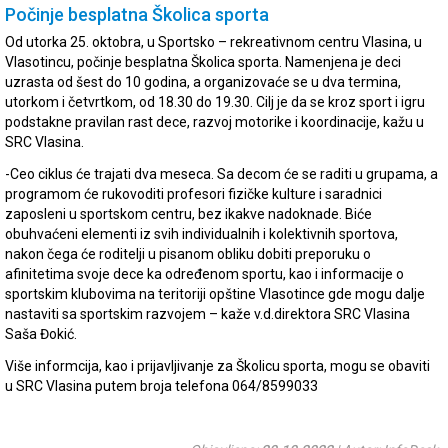
Počinje besplatna Školica sporta
Od utorka 25. oktobra, u Sportsko – rekreativnom centru Vlasina, u
Vlasotincu, počinje besplatna Školica sporta. Namenjena je deci
uzrasta od šest do 10 godina, a organizovaće se u dva termina,
utorkom i četvrtkom, od 18.30 do 19.30. Cilj je da se kroz sport i igru
podstakne pravilan rast dece, razvoj motorike i koordinacije, kažu u
SRC Vlasina.
-Ceo ciklus će trajati dva meseca. Sa decom će se raditi u grupama, a
programom će rukovoditi profesori fizičke kulture i saradnici
zaposleni u sportskom centru, bez ikakve nadoknade. Biće
obuhvaćeni elementi iz svih individualnih i kolektivnih sportova,
nakon čega će roditelji u pisanom obliku dobiti preporuku o
afinitetima svoje dece ka određenom sportu, kao i informacije o
sportskim klubovima na teritoriji opštine Vlasotince gde mogu dalje
nastaviti sa sportskim razvojem – kaže v.d.direktora SRC Vlasina
Saša Đokić.
Više informcija, kao i prijavljivanje za Školicu sporta, mogu se obaviti
u SRC Vlasina putem broja telefona 064/8599033