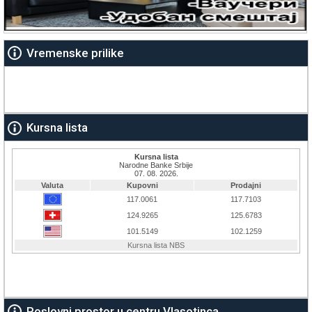
Vremenske prilike
Kursna lista
Poslovni prostor u centru Vlasotinca