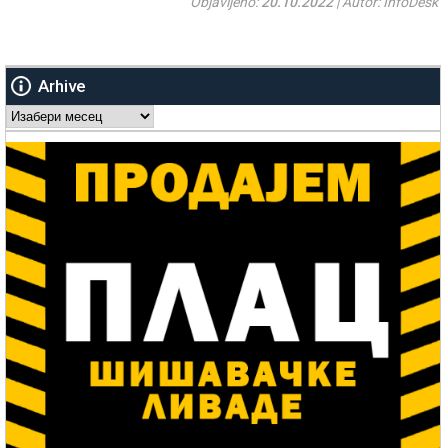
Objavljeno:
20.10.2022
| Autor: InfoDesk
Arhive
Arhive