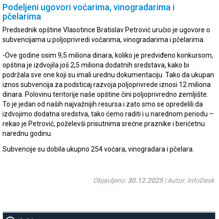
Podeljeni ugovori voćarima, vinogradarima i
pčelarima
Predsednik opštine Vlasotince Bratislav Petrović uručio je ugovore o
subvencijama u poljoprivredi voćarima, vinogradarima i pčelarima.
-Ove godine osim 9,5 miliona dinara, koliko je predviđeno konkursom,
opština je izdvojila još 2,5 miliona dodatnih sredstava, kako bi
podržala sve one koji su imali urednu dokumentaciju. Tako da ukupan
iznos subvencija za podsticaj razvoja poljoprivrede iznosi 12 miliona
dinara. Polovinu teritorije naše opštine čini poljoprivredno zemljište.
To je jedan od naših najvažnijih resursa i zato smo se opredelili da
izdvojimo dodatna sredstva, tako ćemo raditi i u narednom periodu –
rekao je Petrović, poželevši prisutnima srećne praznike i berićetnu
narednu godinu.
Subvencije su dobila ukupno 254 voćara, vinogradara i pčelara.
Objavljeno:
30.12.2025
| Autor: InfoDesk