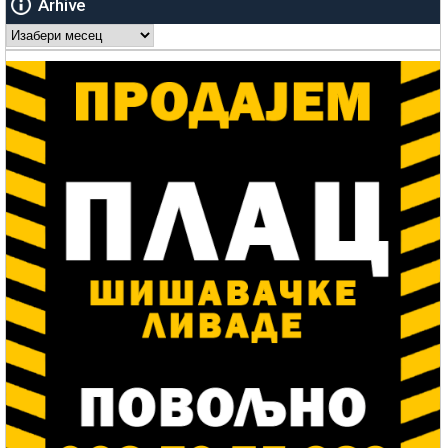
Arhive
Arhive