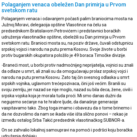
Polaganjem venaca obeležen Dan primirja u Prvom
svetskom ratu
Polaganjem venaca i odavanjem počasti palim braniocima mosta na
Južnoj Moravi, delegacija opštine Vlasotince na čelu sa
predsednikom Bratislavom Petrovićem i predstavnici boračkih
udruženja vlasotinačke opštine, obeležili su Dan primirja u Prvom
svetskom ratu. Branioci mosta su, na poziv države, čuvali odstupnicu
srpskoj vojsci i narodu na putu prema Kosovu. Svoje živote u borbi
protiv bugarskih okupatora položilo je 49 boraca Timočke divizije.
-Braneći most, u borbi protiv nadmoćnijeg neprijatelja, vojnici su znali
da odlaze u smrt, ali znali su da omogućavaju prolaz srpskoj vojci i
narodu na putu prema Kosovu. Zato taj čin svesnog odlaska u smrt
srpskih vojnika, uglavnom trećepozivaca, čini još većim. Branili su
svoju zemlju, jer nazad se nije moglo, nazad su bila deca, žene, civili i
srpska vojska koja je morala tuda proći. Mi smo danas dužni da
negujemo sećanje na te hrabre ljude, da današnje generacije
vaspitavamo tako. Zbog toga imamo i obavezu da o tome brinemo i
da ne dozvolimo da nam se ikada više išta slično ponovi – rekao je
između ostalog Srba Takić predsednik vlasotinačkog SUBNOR-a.
On se zahvalio lokalnoj samoupravi na pomoći i podršci koju boračka
udruženja dobijaju.