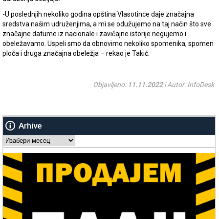
-U poslednjih nekoliko godina opština Vlasotince daje značajna
sredstva našim udruženjima, a mi se odužujemo na taj način što sve
značajne datume iz nacionale i zavičajne istorije negujemo i
obeležavamo. Uspeli smo da obnovimo nekoliko spomenika, spomen
ploča i druga značajna obeležja – rekao je Takić.
Objavljeno:
11.11.2022
| Autor: InfoDesk
Arhive
Arhive