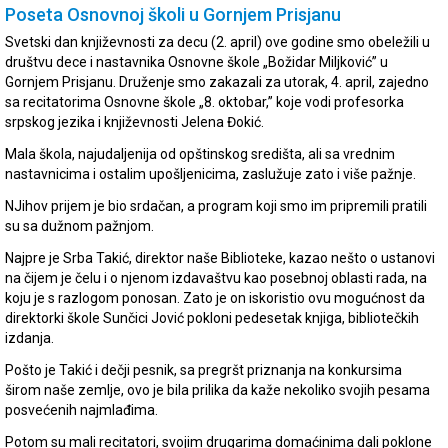
Poseta Osnovnoj školi u Gornjem Prisjanu
Svetski dan književnosti za decu (2. april) ove godine smo obeležili u
društvu dece i nastavnika Osnovne škole „Božidar Miljković” u
Gornjem Prisjanu. Druženje smo zakazali za utorak, 4. april, zajedno
sa recitatorima Osnovne škole „8. oktobar,” koje vodi profesorka
srpskog jezika i književnosti Jelena Đokić.
Mala škola, najudaljenija od opštinskog središta, ali sa vrednim
nastavnicima i ostalim upošljenicima, zaslužuje zato i više pažnje.
NJihov prijem je bio srdačan, a program koji smo im pripremili pratili
su sa dužnom pažnjom.
Najpre je Srba Takić, direktor naše Biblioteke, kazao nešto o ustanovi
na čijem je čelu i o njenom izdavaštvu kao posebnoj oblasti rada, na
koju je s razlogom ponosan. Zato je on iskoristio ovu mogućnost da
direktorki škole Sunčici Jović pokloni pedesetak knjiga, bibliotečkih
izdanja.
Pošto je Takić i dečji pesnik, sa pregršt priznanja na konkursima
širom naše zemlje, ovo je bila prilika da kaže nekoliko svojih pesama
posvećenih najmlađima.
Potom su mali recitatori, svojim drugarima domaćinima dali poklone