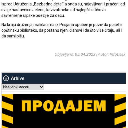
ispred Udruženja „Bezbedno dete,” a onda su, najavljivani i praćeni od
svoje nastavnice Jelene, kazivali neke od najlepših stihova
savremene srpske poezije za decu.
Na kraju druženja mališanima iz Prisjana upućen je poziv da posete
opštinsku biblioteku, da postanu njeni članovi i da što više čitaju, ali i
da sami pišu.
Objavljeno:
05.04.2023
| Autor: InfoDesk
Arhive
Arhive