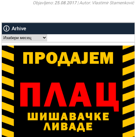
Objavljeno:
25.08.2017
| Autor: Vlastimir Stamenković
Arhive
Arhive