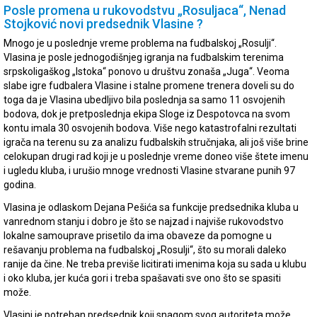
Posle promena u rukovodstvu „Rosuljaca“, Nenad
Stojković novi predsednik Vlasine ?
Mnogo je u poslednje vreme problema na fudbalskoj „Rosulji“.
Vlasina je posle jednogodišnjeg igranja na fudbalskim terenima
srpskoligaškog „Istoka“ ponovo u društvu zonaša „Juga“. Veoma
slabe igre fudbalera Vlasine i stalne promene trenera doveli su do
toga da je Vlasina ubedljivo bila poslednja sa samo 11 osvojenih
bodova, dok je pretposlednja ekipa Sloge iz Despotovca na svom
kontu imala 30 osvojenih bodova. Više nego katastrofalni rezultati
igrača na terenu su za analizu fudbalskih stručnjaka, ali još više brine
celokupan drugi rad koji je u poslednje vreme doneo više štete imenu
i ugledu kluba, i urušio mnoge vrednosti Vlasine stvarane punih 97
godina.
Vlasina je odlaskom Dejana Pešića sa funkcije predsednika kluba u
vanrednom stanju i dobro je što se najzad i najviše rukovodstvo
lokalne samouprave prisetilo da ima obaveze da pomogne u
rešavanju problema na fudbalskoj „Rosulji“, što su morali daleko
ranije da čine. Ne treba previše licitirati imenima koja su sada u klubu
i oko kluba, jer kuća gori i treba spašavati sve ono što se spasiti
može.
Vlasini je potreban predsednik koji snagom svog autoriteta može