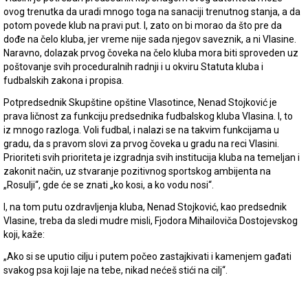
ovog trenutka da uradi mnogo toga na sanaciji trenutnog stanja, a da
potom povede klub na pravi put. I, zato on bi morao da što pre da
dođe na čelo kluba, jer vreme nije sada njegov saveznik, a ni Vlasine.
Naravno, dolazak prvog čoveka na čelo kluba mora biti sproveden uz
poštovanje svih proceduralnih radnji i u okviru Statuta kluba i
fudbalskih zakona i propisa.
Potpredsednik Skupštine opštine Vlasotince, Nenad Stojković je
prava ličnost za funkciju predsednika fudbalskog kluba Vlasina. I, to
iz mnogo razloga. Voli fudbal, i nalazi se na takvim funkcijama u
gradu, da s pravom slovi za prvog čoveka u gradu na reci Vlasini.
Prioriteti svih prioriteta je izgradnja svih institucija kluba na temeljan i
zakonit način, uz stvaranje pozitivnog sportskog ambijenta na
„Rosulji“, gde će se znati „ko kosi, a ko vodu nosi“.
I, na tom putu ozdravljenja kluba, Nenad Stojković, kao predsednik
Vlasine, treba da sledi mudre misli, Fjodora Mihailoviča Dostojevskog
koji, kaže:
„Ako si se uputio cilju i putem počeo zastajkivati i kamenjem gađati
svakog psa koji laje na tebe, nikad nećeš stići na cilj“.