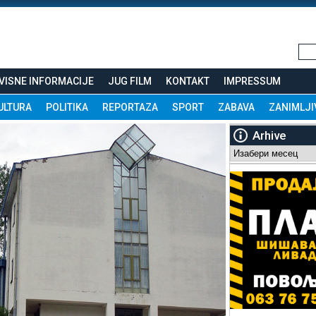
VISNE INFORMACIJE
JUG FILM
KONTAKT
IMPRESSUM
ULTURA
POLITIKA
REPORTAZA
SPORT
ZABAVA
ZANIMLJI
Arhive
Arhive