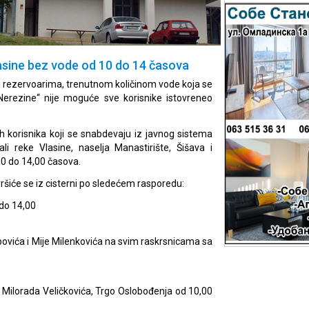
lasine bez vode od 10 do 14 časova
 rezervoarima, trenutnom količinom vode koja se
erezine“ nije moguće sve korisnike istovreneo
 korisnika koji se snabdevaju iz javnog sistema
i reke Vlasine, naselja Manastirište, Šišava i
0 do 14,00 časova.
šiće se iz cisterni po sledećem rasporedu:
 do 14,00
Popovića i Mije Milenkovića na svim raskrsnicama sa
 Milorada Veličkovića, Trgo Oslobođenja od 10,00