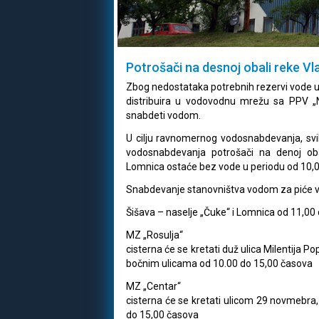
Potrošači na desnoj obali reke V
Zbog nedostataka potrebnih rezervi vode u
distribuira u vodovodnu mrežu sa PPV „N
snabdeti vodom.
U cilju ravnomernog vodosnabdevanja, svih
vodosnabdevanja potrošači na denoj obal
Lomnica ostaće bez vode u periodu od 10,0
Snabdevanje stanovništva vodom za piće vr
Šišava – naselje „Čuke“ i Lomnica od 11,00
MZ „Rosulja“
cisterna će se kretati duž ulica Milentija 
bočnim ulicama od 10.00 do 15,00 časova
MZ „Centar“
cisterna će se kretati ulicom 29 novmebra,
do 15,00 časova