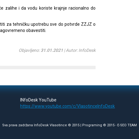
 zalihe i da vodu koriste krajnje racionalno do
iti za tehničku upotrebu sve do potvrde ZZJZ o
blagovremeno obavestiti.
Objavljeno:
31.01.2021
| Autor: InfoDesk
INfoDesk YouTube
https://www.youtube.com/c/VlasotinceInfoDesk
Sva prava zadržana InfoDesk Vlasotince © 2015 | Programing © 2015 -
E-SEO TEAM