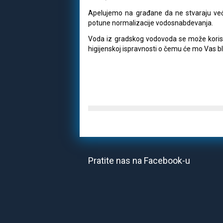
Apelujemo na građane da ne stvaraju veće
potune normalizacije vodosnabdevanja.
Voda iz gradskog vodovoda se može korist
higijenskoj ispravnosti o čemu će mo Vas 
Pratite nas na Facebook-u