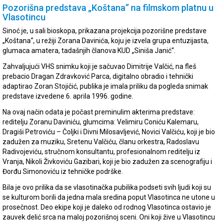
Pozorišna predstava „Koštana“ na filmskom platnu u
Vlasotincu
Sinoć je, u sali bioskopa, prikazana projekcija pozorišne predstave
„Koštana“, u režiji Zorana Davinića, koju je izvela grupa entuzijasta,
glumaca amatera, tadašnjih članova KUD „Siniša Janić“.
Zahvaljujući VHS snimku koji je sačuvao Dimitrije Valčić, na fleš
prebacio Dragan Zdravković Parca, digitalno obradio i tehnički
adaptirao Zoran Stojičić, publika je imala priliku da pogleda snimak
predstave izvedene 6. aprila 1996. godine.
Na ovaj način odata je počast preminulim akterima predstave:
reditelju Zoranu Daviniću, glumcima: Velimiru Coniću Kalemaru,
Dragiši Petroviću – Čoljki i Divni Milosavljević, Novici Valčiću, koji je bio
zadužen za muziku, Sretenu Valčiću, članu orkestra, Radoslavu
Radivojeviću, stručnom konsultantu, profesionalnom reditelju iz
Vranja, Nikoli Živkoviću Gazibari, koji je bio zadužen za scenografiju i
Đorđu Simonoviću iz tehničke podrške.
Bila je ovo prilika da se vlasotinačka pubilika podseti svih ljudi koji su
se kulturom borili da jedna mala sredina poput Vlasotinca ne utone u
prosečnost. Deo ekipe koji je daleko od rodnog Vlasotinca ostavio je
zauvek delić srca na maloj pozorišnoj sceni. Oni koji žive u Vlasotincu