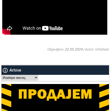
Objavljeno:
22.05.2024
| Autor: InfoDesk
Arhive
Arhive