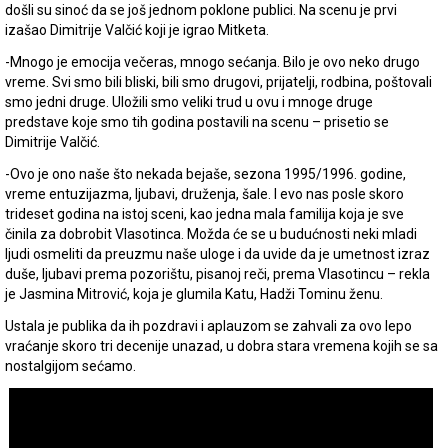
došli su sinoć da se još jednom poklone publici. Na scenu je prvi
izašao Dimitrije Valčić koji je igrao Mitketa.
-Mnogo je emocija večeras, mnogo sećanja. Bilo je ovo neko drugo
vreme. Svi smo bili bliski, bili smo drugovi, prijatelji, rodbina, poštovali
smo jedni druge. Uložili smo veliki trud u ovu i mnoge druge
predstave koje smo tih godina postavili na scenu – prisetio se
Dimitrije Valčić.
-Ovo je ono naše što nekada bejaše, sezona 1995/1996. godine,
vreme entuzijazma, ljubavi, druženja, šale. I evo nas posle skoro
trideset godina na istoj sceni, kao jedna mala familija koja je sve
činila za dobrobit Vlasotinca. Možda će se u budućnosti neki mladi
ljudi osmeliti da preuzmu naše uloge i da uvide da je umetnost izraz
duše, ljubavi prema pozorištu, pisanoj reči, prema Vlasotincu – rekla
je Jasmina Mitrović, koja je glumila Katu, Hadži Tominu ženu.
Ustala je publika da ih pozdravi i aplauzom se zahvali za ovo lepo
vraćanje skoro tri decenije unazad, u dobra stara vremena kojih se sa
nostalgijom sećamo.