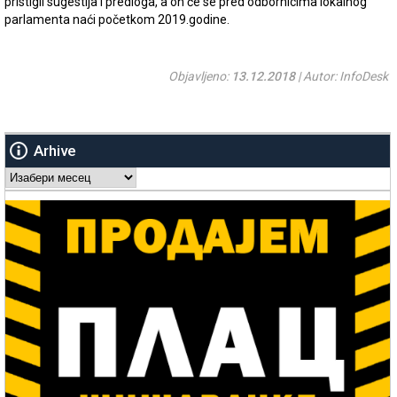
pristigli sugestija i predloga, a on će se pred odbornicima lokalnog
parlamenta naći početkom 2019.godine.
Objavljeno:
13.12.2018
| Autor: InfoDesk
Arhive
Arhive