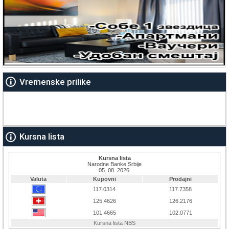
Vremenske prilike
Kursna lista