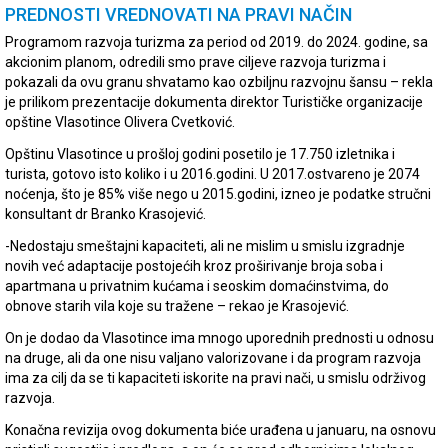
PREDNOSTI VREDNOVATI NA PRAVI NAČIN
Programom razvoja turizma za period od 2019. do 2024. godine, sa
akcionim planom, odredili smo prave ciljeve razvoja turizma i
pokazali da ovu granu shvatamo kao ozbiljnu razvojnu šansu – rekla
je prilikom prezentacije dokumenta direktor Turističke organizacije
opštine Vlasotince Olivera Cvetković.
Opštinu Vlasotince u prošloj godini posetilo je 17.750 izletnika i
turista, gotovo isto koliko i u 2016.godini. U 2017.ostvareno je 2074
noćenja, što je 85% više nego u 2015.godini, izneo je podatke stručni
konsultant dr Branko Krasojević.
-Nedostaju smeštajni kapaciteti, ali ne mislim u smislu izgradnje
novih već adaptacije postojećih kroz proširivanje broja soba i
apartmana u privatnim kućama i seoskim domaćinstvima, do
obnove starih vila koje su tražene – rekao je Krasojević.
On je dodao da Vlasotince ima mnogo uporednih prednosti u odnosu
na druge, ali da one nisu valjano valorizovane i da program razvoja
ima za cilj da se ti kapaciteti iskorite na pravi nači, u smislu održivog
razvoja.
Konačna revizija ovog dokumenta biće urađena u januaru, na osnovu