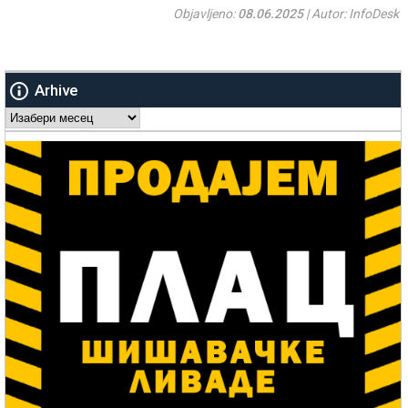
Objavljeno:
08.06.2025
| Autor: InfoDesk
Arhive
Arhive