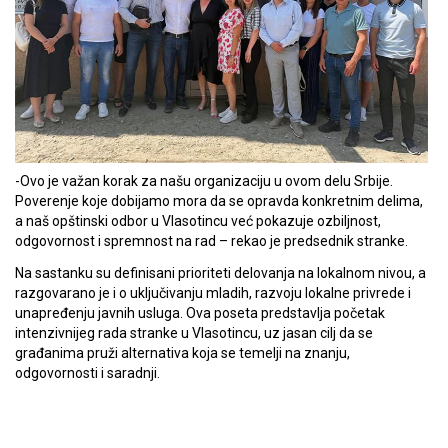
-Ovo je važan korak za našu organizaciju u ovom delu Srbije.
Poverenje koje dobijamo mora da se opravda konkretnim delima,
a naš opštinski odbor u Vlasotincu već pokazuje ozbiljnost,
odgovornost i spremnost na rad – rekao je predsednik stranke.
Na sastanku su definisani prioriteti delovanja na lokalnom nivou, a
razgovarano je i o uključivanju mladih, razvoju lokalne privrede i
unapređenju javnih usluga. Ova poseta predstavlja početak
intenzivnijeg rada stranke u Vlasotincu, uz jasan cilj da se
građanima pruži alternativa koja se temelji na znanju,
odgovornosti i saradnji.