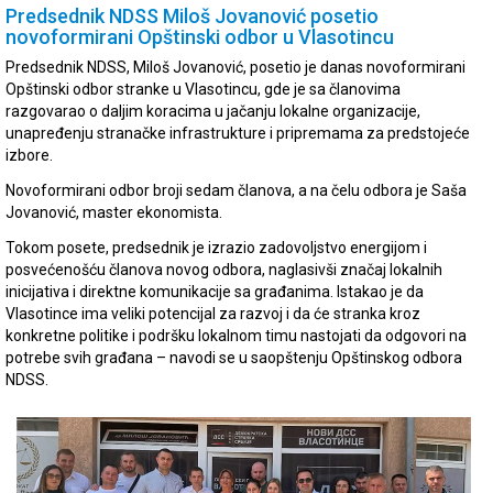
Predsednik NDSS Miloš Jovanović posetio
novoformirani Opštinski odbor u Vlasotincu
Predsednik NDSS, Miloš Jovanović, posetio je danas novoformirani
Opštinski odbor stranke u Vlasotincu, gde je sa članovima
razgovarao o daljim koracima u jačanju lokalne organizacije,
unapređenju stranačke infrastrukture i pripremama za predstojeće
izbore.
Novoformirani odbor broji sedam članova, a na čelu odbora je Saša
Jovanović, master ekonomista.
Tokom posete, predsednik je izrazio zadovoljstvo energijom i
posvećenošću članova novog odbora, naglasivši značaj lokalnih
inicijativa i direktne komunikacije sa građanima. Istakao je da
Vlasotince ima veliki potencijal za razvoj i da će stranka kroz
konkretne politike i podršku lokalnom timu nastojati da odgovori na
potrebe svih građana – navodi se u saopštenju Opštinskog odbora
NDSS.