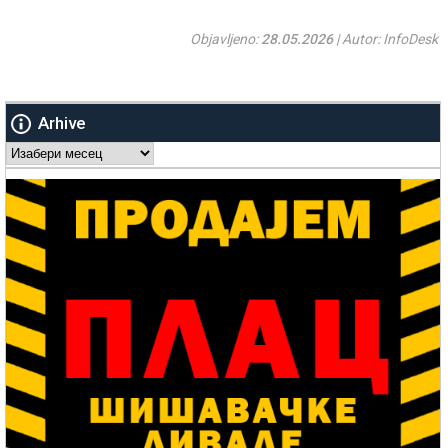
Objavljeno:
28.05.2026
| Autor: InfoDesk
Arhive
Arhive