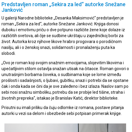
Predstavljen roman „Sekira za led“ autorke Snežane
Janković
U galeriji Narodne biblioteke „Desanka Maksimović“ predstavljen je
roman „Sekira za led“, autorke Snežane Janković. Knjiga donosi
duboku i emotivnu priču o dve potpuno različite žene koje dolaze iz
različitih svetova, ali čije se sudbine ukrštaju u zajedničkoj borbi za
život. Autorka kroz njihove likove hrabro progovara o porodičnom
nasilju, ali i o ženskoj snazi, solidarnosti i pronalaženju puta ka
slobodi.
„Ovo je roman koji svojim snažnim emocijama, slojevitim likovima i
upečatljivim stilom ostavlja snažan utisak na čitaoce. Roman govori o
unutrašnjim borbama čoveka, o sudbinama koje se lome između
prošlosti i sadašnjosti, o ljubavi, gubitku, snazi i potrebi da se opstane
čak i onda kada se čini da je sve zaleđeno i bez izlaza. Naslov sam po
sebi nosi snažnu simboliku, potrebu da se probije led tišine, straha i
životnih prepreka“, istakao je Branislav Katić, direktor biblioteke.
Prisutni su imali priliku da čuju odlomke iz romana, postave pitanja
autorki u vezi sa delom i obezbede sebi potpisan primerak knjige.