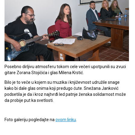
Posebno dirljivu atmosferu tokom cele večeri upotpunili su zvuci
gitare Zorana Stojičića i glas Milena Krstić.
Bilo je to veče u kojem su muzika i književnost udružile snage
kako bi dale glas onima koji predugo ćute. Snežana Janković
podsetila je da i kroz najtvrđi led patnje ženska solidarnost može
da probije put ka svetlosti.
Foto galeriju pogledajte na
ovom linku
.