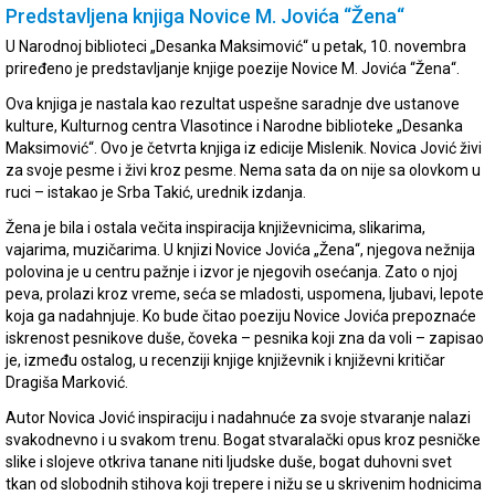
Predstavljena knjiga Novice M. Jovića “Žena“
U Narodnoj biblioteci „Desanka Maksimović“ u petak, 10. novembra
priređeno je predstavljanje knjige poezije Novice M. Jovića “Žena“.
Ova knjiga je nastala kao rezultat uspešne saradnje dve ustanove
kulture, Kulturnog centra Vlasotince i Narodne biblioteke „Desanka
Maksimović“. Ovo je četvrta knjiga iz edicije Mislenik. Novica Jović živi
za svoje pesme i živi kroz pesme. Nema sata da on nije sa olovkom u
ruci – istakao je Srba Takić, urednik izdanja.
Žena je bila i ostala večita inspiracija književnicima, slikarima,
vajarima, muzičarima. U knjizi Novice Jovića „Žena“, njegova nežnija
polovina je u centru pažnje i izvor je njegovih osećanja. Zato o njoj
peva, prolazi kroz vreme, seća se mladosti, uspomena, ljubavi, lepote
koja ga nadahnjuje. Ko bude čitao poeziju Novice Jovića prepoznaće
iskrenost pesnikove duše, čoveka – pesnika koji zna da voli – zapisao
je, između ostalog, u recenziji knjige književnik i književni kritičar
Dragiša Marković.
Autor Novica Jović inspiraciju i nadahnuće za svoje stvaranje nalazi
svakodnevno i u svakom trenu. Bogat stvaralački opus kroz pesničke
slike i slojeve otkriva tanane niti ljudske duše, bogat duhovni svet
tkan od slobodnih stihova koji trepere i nižu se u skrivenim hodnicima