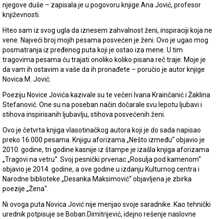
njegove duše – zapisala je u pogovoru knjige Ana Jović, profesor
književnosti.
Hteo sam iz svog ugla da iznesem zahvalnost ženi, inspiraciji koja ne
vene. Najveći broj mojih pesama posvećen je ženi. Ovo je ugao mog
posmatranja iz pređenog puta koji je ostao iza mene. U tim
tragovima pesama ću trajati onoliko koliko pisana reč traje. Moje je
da vam ih ostavim a vaše da ih pronađete – poručio je autor knjige
Novica M. Jović.
Poeziju Novice Jovića kazivale su te večeri Ivana Krainčanić i Žaklina
Stefanović. One su na poseban način dočarale svu lepotu ljubavi i
stihova inspirisanih ljubavlju, stihova posvećenih ženi.
Ovo je četvrta knjiga vlasotinačkog autora koji je do sada napisao
preko 16.000 pesama. Knjigu aforizama „Nešto između“ objavio je
2010. godine, tri godine kasnije iz štampe je izašla knjiga aforizama
„Tragovi na vetru“. Svoj pesnički prvenac „Rosulja pod kamenom“
objavio je 2014. godine, a ove godine u izdanju Kulturnog centra i
Narodne biblioteke „Desanka Maksimović“ objavljena je zbirka
poezije „Žena“.
Ni ovoga puta Novica Jović nije menjao svoje saradnike. Kao tehnički
urednik potpisuje se Boban Dimitrijević, idejno rešenje naslovne