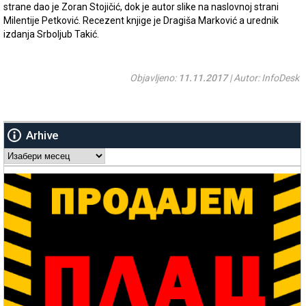
strane dao je Zoran Stojičić, dok je autor slike na naslovnoj strani
Milentije Petković. Recezent knjige je Dragiša Marković a urednik
izdanja Srboljub Takić.
Objavljeno:
11.11.2017
| Autor: InfoDesk
Arhive
Arhive