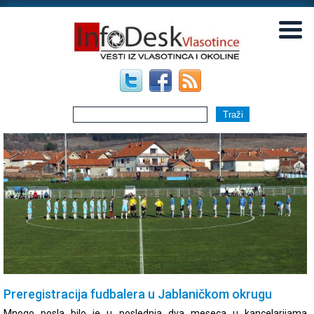
▼
▼
Preregistracija fudbalera u Jablaničkom okrugu
Mnogo posla bilo je u poslednja dva meseca u kancelarijama