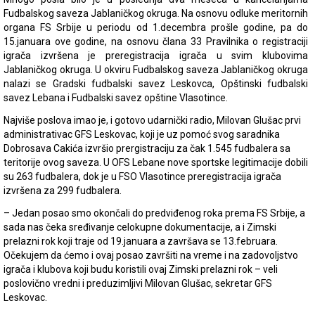
Fudbalskog saveza Jablaničkog okruga. Na osnovu odluke meritornih
organa FS Srbije u periodu od 1.decembra prošle godine, pa do
15.januara ove godine, na osnovu člana 33 Pravilnika o registraciji
igrača izvršena je preregistracija igrača u svim klubovima
Jablaničkog okruga. U okviru Fudbalskog saveza Jablaničkog okruga
nalazi se Gradski fudbalski savez Leskovca, Opštinski fudbalski
savez Lebana i Fudbalski savez opštine Vlasotince.
Najviše poslova imao je, i gotovo udarnički radio, Milovan Glušac prvi
administrativac GFS Leskovac, koji je uz pomoć svog saradnika
Dobrosava Cakića izvršio prergistraciju za čak 1.545 fudbalera sa
teritorije ovog saveza. U OFS Lebane nove sportske legitimacije dobili
su 263 fudbalera, dok je u FSO Vlasotince preregistracija igrača
izvršena za 299 fudbalera.
– Jedan posao smo okončali do predviđenog roka prema FS Srbije, a
sada nas čeka sređivanje celokupne dokumentacije, a i Zimski
prelazni rok koji traje od 19.januara a završava se 13.februara.
Očekujem da ćemo i ovaj posao završiti na vreme i na zadovoljstvo
igrača i klubova koji budu koristili ovaj Zimski prelazni rok – veli
poslovično vredni i preduzimljivi Milovan Glušac, sekretar GFS
Leskovac.