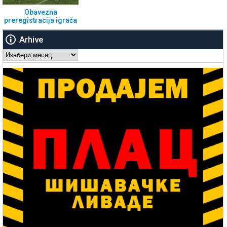
Obavezna
preregistracija igrača
Arhive
Arhive