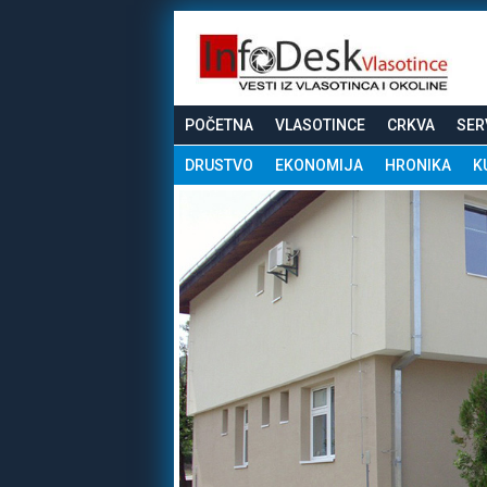
POČETNA
VLASOTINCE
CRKVA
SER
DRUSTVO
EKONOMIJA
HRONIKA
K