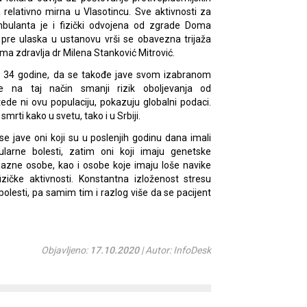
 relativno mirna u Vlasotincu. Sve aktivnosti za
bulanta je i fizički odvojena od zgrade Doma
, pre ulaska u ustanovu vrši se obavezna trijaža
ma zdravlja dr Milena Stanković Mitrović.
do 34 godine, da se takođe jave svom izabranom
e na taj način smanji rizik oboljevanja od
ede ni ovu populaciju, pokazuju globalni podaci.
mrti kako u svetu, tako i u Srbiji.
e jave oni koji su u poslenjih godinu dana imali
arne bolesti, zatim oni koji imaju genetske
ojazne osobe, kao i osobe koje imaju loše navike
zičke aktivnosti. Konstantna izloženost stresu
 bolesti, pa samim tim i razlog više da se pacijent
Objavljeno:
17.10.2020
| Autor: InfoDesk