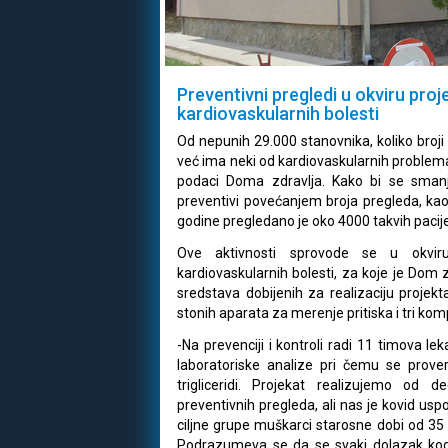
Preventivni pregledi u okviru proj
kardiovaskularnih bolesti
Od nepunih 29.000 stanovnika, koliko broji v
već ima neki od kardiovaskularnih problema 
podaci Doma zdravlja. Kako bi se smanj
preventivi povećanjem broja pregleda, kao 
godine pregledano je oko 4000 takvih pacij
Ove aktivnosti sprovode se u okviru
kardiovaskularnih bolesti, za koje je Dom 
sredstava dobijenih za realizaciju projek
stonih aparata za merenje pritiska i tri k
-Na prevenciji i kontroli radi 11 timova le
laboratoriske analize pri čemu se prover
trigliceridi. Projekat realizujemo od
preventivnih pregleda, ali nas je kovid usp
ciljne grupe muškarci starosne dobi od 35 
Podrazumeva se da se svaki dolazak kod 