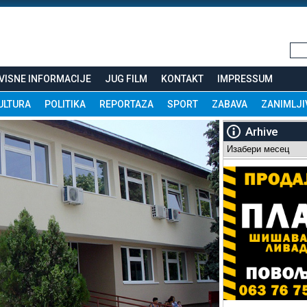
VISNE INFORMACIJE
JUG FILM
KONTAKT
IMPRESSUM
ULTURA
POLITIKA
REPORTAZA
SPORT
ZABAVA
ZANIMLJI
Arhive
Arhive