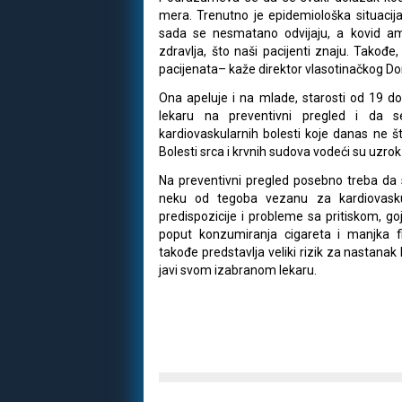
mera. Trenutno je epidemiološka situacija
sada se nesmatano odvijaju, a kovid am
zdravlja, što naši pacijenti znaju. Takođe
pacijenata– kaže direktor vlasotinačkog Do
Ona apeluje i na mlade, starosti od 19 
lekaru na preventivni pregled i da s
kardiovaskularnih bolesti koje danas ne št
Bolesti srca i krvnih sudova vodeći su uzrok s
Na preventivni pregled posebno treba da s
neku od tegoba vezanu za kardiovaskul
predispozicije i probleme sa pritiskom, g
poput konzumiranja cigareta i manjka fi
takođe predstavlja veliki rizik za nastanak
javi svom izabranom lekaru.