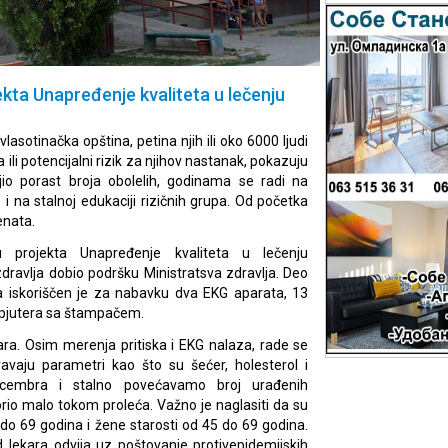
ekta Unapređenje kvaliteta u lečenju
lasotinačka opština, petina njih ili oko 6000 ljudi
ili potencijalni rizik za njihov nastanak, pokazuju
io porast broja obolelih, godinama se radi na
i na stalnoj edukaciji rizičnih grupa. Od početka
enata.
 projekta Unapređenje kvaliteta u lečenju
zdravlja dobio podršku Ministratsva zdravlja. Deo
ta iskoriščen je za nabavku dva EKG aparata, 13
ompjutera sa štampačem.
kara. Osim merenja pritiska i EKG nalaza, rade se
avaju parametri kao što su šećer, holesterol i
 decembra i stalno povećavamo broj urađenih
orio malo tokom proleća. Važno je naglasiti da su
do 69 godina i žene starosti od 45 do 69 godina.
lekara odvija uz poštovanje protivepidemijskih