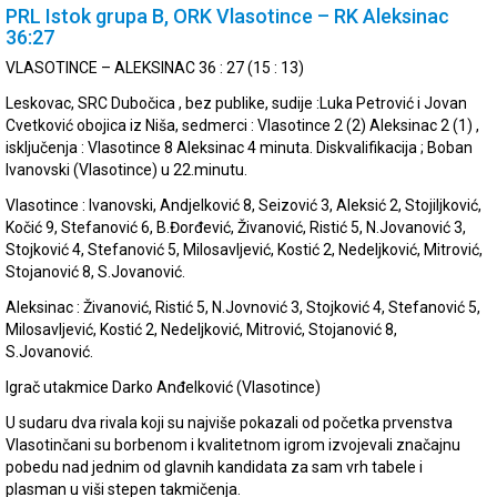
PRL Istok grupa B, ORK Vlasotince – RK Aleksinac
36:27
VLASOTINCE – ALEKSINAC 36 : 27 (15 : 13)
Leskovac, SRC Dubočica , bez publike, sudije :Luka Petrović i Jovan
Cvetković obojica iz Niša, sedmerci : Vlasotince 2 (2) Aleksinac 2 (1) ,
isključenja : Vlasotince 8 Aleksinac 4 minuta. Diskvalifikacija ; Boban
Ivanovski (Vlasotince) u 22.minutu.
Vlasotince : Ivanovski, Andjelković 8, Seizović 3, Aleksić 2, Stojiljković,
Kočić 9, Stefanović 6, B.Đorđević, Živanović, Ristić 5, N.Jovanović 3,
Stojković 4, Stefanović 5, Milosavljević, Kostić 2, Nedeljković, Mitrović,
Stojanović 8, S.Jovanović.
Aleksinac : Živanović, Ristić 5, N.Jovnović 3, Stojković 4, Stefanović 5,
Milosavljević, Kostić 2, Nedeljković, Mitrović, Stojanović 8,
S.Jovanović.
Igrač utakmice Darko Anđelković (Vlasotince)
U sudaru dva rivala koji su najviše pokazali od početka prvenstva
Vlasotinčani su borbenom i kvalitetnom igrom izvojevali značajnu
pobedu nad jednim od glavnih kandidata za sam vrh tabele i
plasman u viši stepen takmičenja.