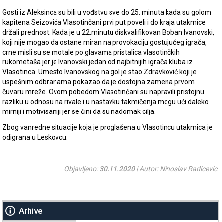
Gosti iz Aleksinca su bili u vođstvu sve do 25. minuta kada su golom
kapitena Seizovića Vlasotinčani prvi put poveli i do kraja utakmice
držali prednost. Kada je u 22.minutu diskvalifikovan Boban Ivanovski,
koji nije mogao da ostane miran na provokaciju gostujućeg igrača,
crne misli su se motale po glavama pristalica vlasotinčkih
rukometaša jer je Ivanovski jedan od najbitnijih igrača kluba iz
Vlasotinca. Umesto Ivanovskog na gol je stao Zdravković koji je
uspešnim odbranama pokazao da je dostojna zamena prvom
čuvaru mreže. Ovom pobedom Vlasotinčani su napravili pristojnu
razliku u odnosu na rivale i u nastavku takmičenja mogu ući daleko
mirniji i motivisaniji jer se čini da su nadomak cilja.
Zbog vanredne situacije koja je proglašena u Vlasotincu utakmica je
odigrana u Leskovcu.
Objavljeno:
30.11.2020
| Autor: Ninoslav Radicevic
Arhive