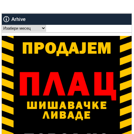
Arhive
Arhive