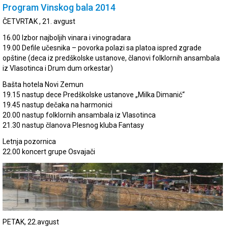
Program Vinskog bala 2014
ČETVRTAK , 21. avgust
16.00 Izbor najboljih vinara i vinogradara
19.00 Defile učesnika – povorka polazi sa platoa ispred zgrade
opštine (deca iz predškolske ustanove, članovi folklornih ansambala
iz Vlasotinca i Drum dum orkestar)
Bašta hotela Novi Zemun
19.15 nastup dece Predškolske ustanove „Milka Dimanić“
19.45 nastup dečaka na harmonici
20.00 nastup folklornih ansambala iz Vlasotinca
21.30 nastup članova Plesnog kluba Fantasy
Letnja pozornica
22.00 koncert grupe Osvajači
PETAK, 22.avgust