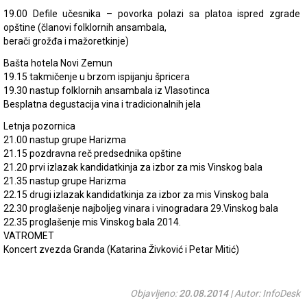
19.00 Defile učesnika – povorka polazi sa platoa ispred zgrade
opštine (članovi folklornih ansambala,
berači grožđa i mažoretkinje)
Bašta hotela Novi Zemun
19.15 takmičenje u brzom ispijanju špricera
19.30 nastup folklornih ansambala iz Vlasotinca
Besplatna degustacija vina i tradicionalnih jela
Letnja pozornica
21.00 nastup grupe Harizma
21.15 pozdravna reč predsednika opštine
21.20 prvi izlazak kandidatkinja za izbor za mis Vinskog bala
21.35 nastup grupe Harizma
22.15 drugi izlazak kandidatkinja za izbor za mis Vinskog bala
22.30 proglašenje najboljeg vinara i vinogradara 29.Vinskog bala
22.35 proglašenje mis Vinskog bala 2014.
VATROMET
Koncert zvezda Granda (Katarina Živković i Petar Mitić)
Objavljeno:
20.08.2014
| Autor: InfoDesk