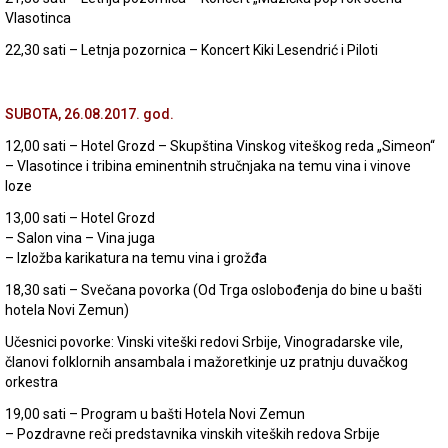
Vlasotinca
22,30 sati – Letnja pozornica – Koncert Kiki Lesendrić i Piloti
SUBOTA, 26.08.2017. god.
12,00 sati – Hotel Grozd – Skupština Vinskog viteškog reda „Simeon“
– Vlasotince i tribina eminentnih stručnjaka na temu vina i vinove
loze
13,00 sati – Hotel Grozd
– Salon vina – Vina juga
– Izložba karikatura na temu vina i grožđa
18,30 sati – Svečana povorka (Od Trga oslobođenja do bine u bašti
hotela Novi Zemun)
Učesnici povorke: Vinski viteški redovi Srbije, Vinogradarske vile,
članovi folklornih ansambala i mažoretkinje uz pratnju duvačkog
orkestra
19,00 sati – Program u bašti Hotela Novi Zemun
– Pozdravne reči predstavnika vinskih viteških redova Srbije