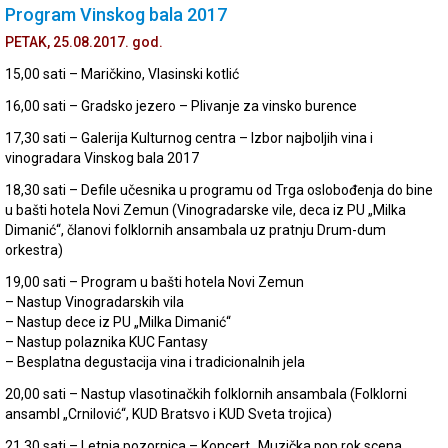
Program Vinskog bala 2017
PETAK, 25.08.2017. god.
15,00 sati – Maričkino, Vlasinski kotlić
16,00 sati – Gradsko jezero – Plivanje za vinsko burence
17,30 sati – Galerija Kulturnog centra – Izbor najboljih vina i
vinogradara Vinskog bala 2017
18,30 sati – Defile učesnika u programu od Trga oslobođenja do bine
u bašti hotela Novi Zemun (Vinogradarske vile, deca iz PU „Milka
Dimanić“, članovi folklornih ansambala uz pratnju Drum-dum
orkestra)
19,00 sati – Program u bašti hotela Novi Zemun
– Nastup Vinogradarskih vila
– Nastup dece iz PU „Milka Dimanić“
– Nastup polaznika KUC Fantasy
– Besplatna degustacija vina i tradicionalnih jela
20,00 sati – Nastup vlasotinačkih folklornih ansambala (Folklorni
ansambl „Crnilović“, KUD Bratsvo i KUD Sveta trojica)
21,30 sati – Letnja pozornica – Koncert „Muzička pop rok scena