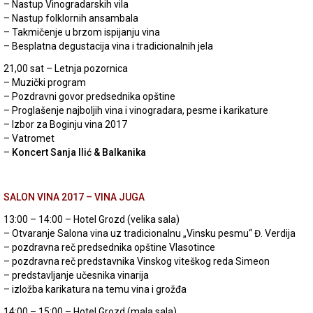
– Nastup Vinogradarskih vila
– Nastup folklornih ansambala
– Takmičenje u brzom ispijanju vina
– Besplatna degustacija vina i tradicionalnih jela
21,00 sat – Letnja pozornica
– Muzički program
– Pozdravni govor predsednika opštine
– Proglašenje najboljih vina i vinogradara, pesme i karikature
– Izbor za Boginju vina 2017
– Vatromet
–
Koncert Sanja Ilić & Balkanika
SALON VINA 2017 – VINA JUGA
13:00 – 14:00 – Hotel Grozd (velika sala)
– Otvaranje Salona vina uz tradicionalnu „Vinsku pesmu“ Đ. Verdija
– pozdravna reč predsednika opštine Vlasotince
– pozdravna reč predstavnika Vinskog viteškog reda Simeon
– predstavljanje učesnika vinarija
– izložba karikatura na temu vina i grožđa
14:00 – 15:00 – Hotel Grozd (mala sala)