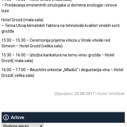
– Predavanja eminentnih stručnjaka iz domena enologije i vinove
loze
Hotel Grozd (mala sala)
– Tema:Uticaj klimatskih faktora na tehnološki kvalitet vinskih sorti
grožđa
15:00 – 15:30 – Ceremonija prijema viteza u Vinski viteški red
Simeon – Hotel Grozd (velika sala)
15:30 – 16:00 – Izložba karikatura na temu vina i grožđa – Hotel
Grozd( mala sala)
16:00 – 17:00 – Akustični orkestar „Mladići“ i degustacija vina – Hotel
Grozd( velika sala)
Objavljeno:
23.08.2017
| Autor: InfoDesk
Arhive
Arhive