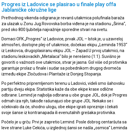
Progres iz Ladovice se plasirao u finale play offa
Jablaničke okružne lige
Prethodnog vikenda odigrana je revanš utakmica polufinala baraža
za ulazak u Zonu Jug.Rovovska borba viđena je na stadionu „Širina“,
pred oko 800 ljubitelja najvažnije sporedne stvari na svetu.
Domaci OFK „Progres“ iz Ladovice, prvak JOL – Istok je, u uzavreloj
atmosferi, dostojne plej-of utakmice, dočekao ekipu „Leminda 1953“
iz Leskovca, drugoplasiranu ekipu JOL – Zapad.U prvoj utakmici, na
stadionu leskovackih „Metalaca“ bilo je nerešeno (1:1). Suvišno je
govoriti o važnosti ove utakmice, stvar je jasna. Gol više od protivnika
garantuje prolaz u finale i sudar sa pobednikom drugog dvomeča
između ekipe Zločudova i Plantaže iz Donjeg Stopanja.
Po perfektno pripremljenom terenu u Ladovici, videli smo šahovsku
partiju dveju ekipa. Statistika kaže da obe ekipe krase odlične
odbrane. Lemind je najbolja odbrana u obe grupe JOL, dok je Progres
odmah iza njih, takođe rašunajuci obe grupe JOL. Nekako se i
očekivalo da će, shodno ulogu, obe ekipe igrati opreznije i čekati
svoje šanse iz kontranapada ili evenutalnih grešaka protivnika.
Počelo je u grču. Prvi je zapretio Lemind. Posle dobrog centaršuta sa
leve strane Luke Cekića, u izglednoj šansi se našla „osmica“ Leminda