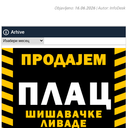
Objavljeno:
16.06.2026
| Autor: InfoDesk
Arhive
Arhive