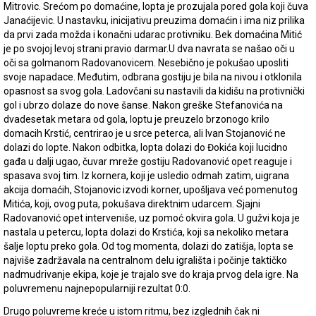
Mitrovic. Srećom po domaćine, lopta je prozujala pored gola koji čuva
Janaćijevic. U nastavku, inicijativu preuzima domaćin i ima niz prilika
da prvi zada možda i konačni udarac protivniku. Bek domaćina Mitić
je po svojoj levoj strani pravio darmar.U dva navrata se našao oči u
oči sa golmanom Radovanovicem. Nesebično je pokušao uposliti
svoje napadace. Međutim, odbrana gostiju je bila na nivou i otklonila
opasnost sa svog gola. Ladovčani su nastavili da kidišu na protivnički
gol i ubrzo dolaze do nove šanse. Nakon greške Stefanovića na
dvadesetak metara od gola, loptu je preuzelo brzonogo krilo
domacih Krstić, centrirao je u srce peterca, ali Ivan Stojanović ne
dolazi do lopte. Nakon odbitka, lopta dolazi do Đokića koji lucidno
gađa u dalji ugao, čuvar mreže gostiju Radovanović opet reaguje i
spasava svoj tim. Iz kornera, koji je usledio odmah zatim, uigrana
akcija domaćih, Stojanovic izvodi korner, upošljava već pomenutog
Mitića, koji, ovog puta, pokušava direktnim udarcem. Sjajni
Radovanović opet interveniše, uz pomoć okvira gola. U gužvi koja je
nastala u petercu, lopta dolazi do Krstića, koji sa nekoliko metara
šalje loptu preko gola. Od tog momenta, dolazi do zatišja, lopta se
najviše zadržavala na centralnom delu igrališta i počinje taktičko
nadmudrivanje ekipa, koje je trajalo sve do kraja prvog dela igre. Na
poluvremenu najnepopularniji rezultat 0:0.
Drugo poluvreme kreće u istom ritmu, bez izglednih čak ni