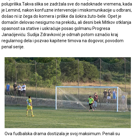
poluprilika.Takva slika se zadržala sve do nadoknade vremena, kada
je Lemind, nakon konfuzne intervencije i miskomunikacije u odbrani,
došao ni iz čega do kornera i prilike da šokira žuto-bele. Opet je
domaćin delovao nesigurno na prekidu, ali desni bek Mitkov otklanja
opasnost sa stative i uskraćuje posao golmanu Progresa
Janaćijeviću. Sudija Zdravković je odmah potom označio kraj
regularnog dela i pozvao kapitene timova na dogovor, povodom
penal serije.
Ova fudbalska drama dostizala je svoj maksimum. Penali su