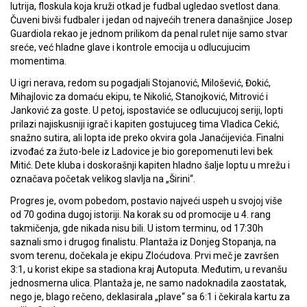
lutrija, floskula koja kruži otkad je fudbal ugledao svetlost dana.
Čuveni bivši fudbaler i jedan od najvećih trenera današnjice Josep
Guardiola rekao je jednom prilikom da penal rulet nije samo stvar
sreće, već hladne glave i kontrole emocija u odlucujucim
momentima.
U igri nerava, redom su pogadjali Stojanović, Milošević, Đokić,
Mihajlovic za domaću ekipu, te Nikolić, Stanojković, Mitrović i
Janković za goste. U petoj, ispostaviće se odlucujucoj seriji, lopti
prilazi najiskusniji igrač i kapiten gostujuceg tima Vladica Cekić,
snažno sutira, ali lopta ide preko okvira gola Janaćijevića. Finalni
izvođać za žuto-bele iz Ladovice je bio gorepomenuti levi bek
Mitić. Dete kluba i doskorašnji kapiten hladno šalje loptu u mrežu i
označava početak velikog slavlja na „Širini“.
Progres je, ovom pobedom, postavio najveći uspeh u svojoj više
od 70 godina dugoj istoriji. Na korak su od promocije u 4. rang
takmičenja, gde nikada nisu bili. U istom terminu, od 17:30h
saznali smo i drugog finalistu. Plantaža iz Donjeg Stopanja, na
svom terenu, dočekala je ekipu Zloćudova. Prvi meč je završen
3:1, u korist ekipe sa stadiona kraj Autoputa. Međutim, u revanšu
jednosmerna ulica. Plantaža je, ne samo nadoknadila zaostatak,
nego je, blago rečeno, deklasirala „plave“ sa 6:1 i čekirala kartu za