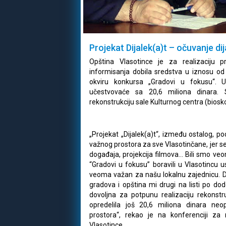
Projekat Dijalek(a)t – očuvanje di
Opština Vlasotince je za realizaciju pr
informisanja dobila sredstva u iznosu od 
okviru konkursa „Gradovi u fokusu“. U 
učestvovaće sa 20,6 miliona dinara.
rekonstrukciju sale Kulturnog centra (biosko
„Projekat „Dijalek(a)t“, između ostalog, 
važnog prostora za sve Vlasotinčane, jer se 
događaja, projekcija filmova… Bili smo ve
“Gradovi u fokusu” boravili u Vlasotincu 
veoma važan za našu lokalnu zajednicu. Da
gradova i opština mi drugi na listi po do
dovoljna za potpunu realizaciju rekonst
opredelila još 20,6 miliona dinara n
prostora“, rekao je na konferenciji za
Vlasotince.