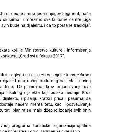
rukturni deo je samo jedan njegov segment, naša
u okupimo i umrežimo sve kulturne centre juga
 svih bude na dijalektu, i da to postane tradicija“,
ekata koji je Ministarstvo kulture i informisanja
 na konkursu „Grad ovi u fokusu 2017“.
sti se ogleda i u dijalketima koji se koriste širom
i dijalekt deo našeg kulturnog nasleđa i našeg
stidimo, TO planira da kroz organizivanje ove
 lokalnog dijalekta koji polako nestaje. Kroz
dijalektu, i pisanju kratkih priča i pesama, sa
ostaje našem mentalitetu, kao i posvećivanje
zultat planira se malo džepno izdanje svih onih
vnog programa Turističke organizacije opštine
ine popularišu i drugi sadržaji na ovaj način.