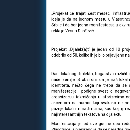
„Projekat će trajati šest meseci, infrast
ideja je da na jednom mestu u Vlasotinc
Srbije i da bar jedna manifestacija u okviru
rekla je Vesna Đorđević.
Projekat „Dijalek(a)t“ je jedan od 10 proj
odobrilo od 58, koliko ih je bilo prijavljeno
Dani lokalnog dijalekta, bogatstvo različito
naše zemlje. S obzirom da je naš lokaln
identiteta, nešto čega ne treba da se 
manifestacije podigne svest o negovanju
organizaciju takmičenja u aforizmima na 
akcentom na humor koji svakako ne ned
pažnje lokalnim nadimcima, kao krajnji re
najinteresantnijih tekstova na dijalektu.
Manifestacija je od ove godine deo redo
Vlasotince, a planirano je da se naredne god