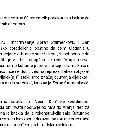
lasotince ima 80 spremnih projekata sa kojima će
ranih donatora.
ru i informisanje Zoran Stamenković, i član
teško opredeljenje opštine da osim ulaganja u
namenjene kulturnim sadržajima. „Neophodno je da
to je vredno, od opšteg i zajedničkog interesa.
 osnažimo kulturne potencijale koje imamo kako u
lasotince će dobiti veoma reprezentativan objekat
ijalek(a)t“ istakli smo značaj očuvanja dijalekta i
ora naših predaka“, istakao je Zoran Stamenković.
ima obratila se i Vesna Đorđević, koordinator,
, da obuhvata područje od Niša do Vranja, deo za
 Ona je istakla da je rekonstrukcija sale Kulturnog
 će se u bioskopu održavati pozorišne predstave
tacije raspoređene po tematskim celinama.