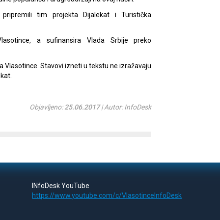
ripremili tim projekta Dijalekat i Turistička
Vlasotince, a sufinansira Vlada Srbije preko
na Vlasotince. Stavovi izneti u tekstu ne izražavaju
kat.
Objavljeno:
25.06.2017
| Autor: InfoDesk
INfoDesk YouTube
https://www.youtube.com/c/VlasotinceInfoDesk