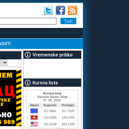
VOSTI
Vremenske prilike
Kursna lista