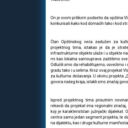
On je ovom prilikom podsetio da opština V
konkurisati kako kod domaćih tako i kod st
Član Opštinskog veća zadužen za kultu
projektnog tima, istakao je da je stra
infrastrukturne objekte ulaže i u objekte 
mi kao lokalna samouprava zaštitimo sve š
Odlučili smo da rehabilitujemo, osvežimo i
gradu tako i u selima. Kroz ovaj projekat V
za kulturna dešavanja. U okviru projekta „D
govora našeg kraja, istakli smo značaj gov
Ispred projektnog tima prisutnim novinar
rekavši da projekat ima regionalni značaj
koji je karakterističan južnjački dijalekat.
centra samo jedan segment projekta, te da
na dijalektu, kao i druge kulturne manifes