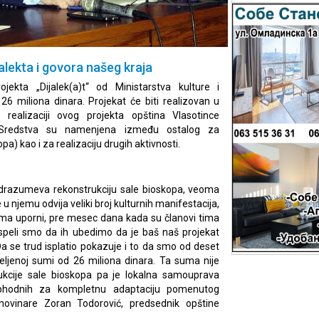
jalekta i govora našeg kraja
ojekta „Dijalek(a)t“ od Ministarstva kulture i
26 miliona dinara. Projekat će biti realizovan u
realizaciji ovog projekta opština Vlasotince
 Sredstva su namenjena između ostalog za
pa) kao i za realizaciju drugih aktivnosti.
podrazumeva rekonstrukciju sale bioskopa, veoma
u njemu odvija veliki broj kulturnih manifestacija,
oma uporni, pre mesec dana kada su članovi tima
uspeli smo da ih ubedimo da je baš naš projekat
 se trud isplatio pokazuje i to da smo od deset
deljenoj sumi od 26 miliona dinara. Ta suma nije
rukcije sale bioskopa pa je lokalna samouprava
eophodnih za kompletnu adaptaciju pomenutog
 novinare Zoran Todorović, predsednik opštine