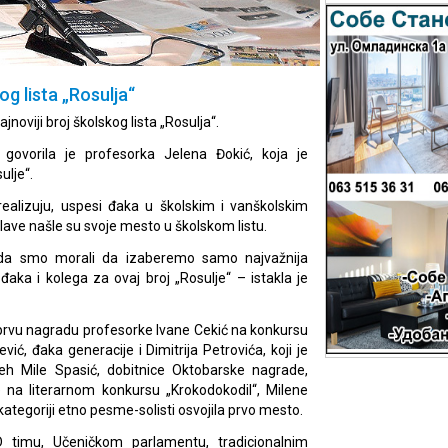
g lista „Rosulja“
jnoviji broj školskog lista „Rosulja“.
 govorila je profesorka Jelena Đokić, koja je
ulje“.
e realizuju, uspesi đaka u školskim i vanškolskim
lave našle su svoje mesto u školskom listu.
o da smo morali da izaberemo samo najvažnija
aka i kolega za ovaj broj „Rosulje“ – istakla je
prvu nagradu profesorke Ivane Cekić na konkursu
ić, đaka generacije i Dimitrija Petrovića, koji je
eh Mile Spasić, dobitnice Oktobarske nagrade,
e na literarnom konkursu „Krokodokodil“, Milene
kategoriji etno pesme-solisti osvojila prvo mesto.
D timu, Učeničkom parlamentu, tradicionalnim