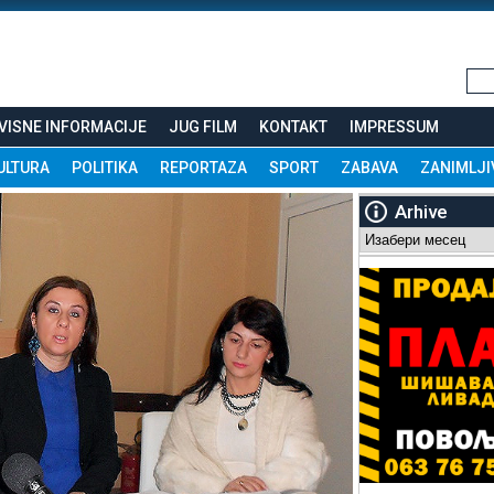
VISNE INFORMACIJE
JUG FILM
KONTAKT
IMPRESSUM
ULTURA
POLITIKA
REPORTAZA
SPORT
ZABAVA
ZANIMLJI
Arhive
Arhive