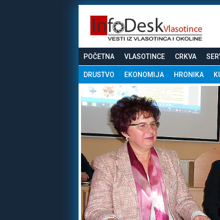
POČETNA
VLASOTINCE
CRKVA
SER
DRUSTVO
EKONOMIJA
HRONIKA
K