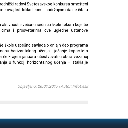
obednički radovi Svetosavskog konkursa smešteni
ine ovaj list toliko lepim i sadržajnim da se čita u
ih aktivnosti svečanu sednicu škole tokom koje će
enicima i prosvetarima ove ugledne ustanove
še škole uspešno savladalo onlajn deo programa
enu horizontalnog učenja i jačanje kapaciteta
la će krajem januara učestvovati u obuci vezanoj
ja u funkciji horizontalnog učenja – istakla je
Objavljeno:
26.01.2017
| Autor: InfoDesk