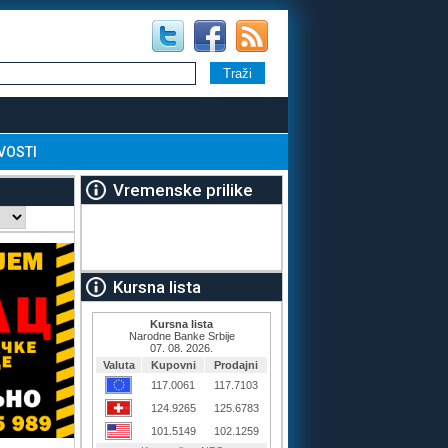
VOSTI
Vremenske prilike
Kursna lista