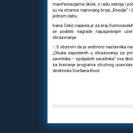
manifestacijama škole, o radu sekcija i p
su na stranice najnovijeg broja „Rosulje“ i č
jednom dahu.
Ivana Cekić najavila je za kraj Svetosavsk
se podeliti nagrade najuspešnijim uč
obrazovanja.
– S obzirom da je sedmoro nastavnika na
„Obuka zaposlenih u obrazovanju za prim
savetnika – spoljašnih saradnika“ ova ško
za kreiranje programa stručnog usavršavan
direktorka Svetlana Kocić.