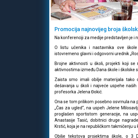
Promocija najnovijeg broja školsko
Na konferenciji za medije predstavljen je i na
O listu učenika i nastavnika ove škole
istovremeno glavni i odgovorni urednik „Ros
Brojne aktivnosti u školi, projekti koji s
aktivnostima između Dana škole i školske s
Zaista smo imali obilje materijala tak
dešavanja u školi i najveće uspehe naših đ
profesorka Jelena Đokić.
Ona se tom prilikom posebno osvrnula na 
„Čas za ugled“, na uspeh Jelene Milosavljev
proglašen sportistom generacije, na usp
Anastasije Tasić, dobitnici druge nagrad
Krstić, koja je na republičkom takmičenju u 
Obilje tekstova projektima škole, o 3 