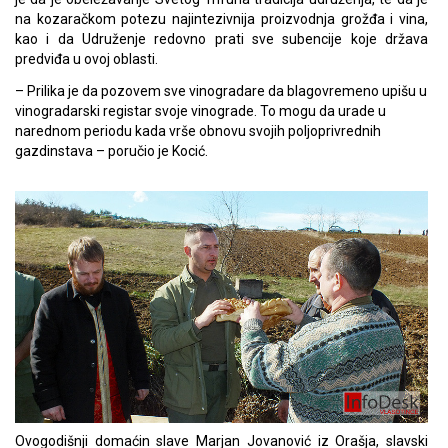
na kozaračkom potezu najintezivnija proizvodnja grožđa i vina,
kao i da Udruženje redovno prati sve subencije koje država
predviđa u ovoj oblasti.
– Prilika je da pozovem sve vinogradare da blagovremeno upišu u
vinogradarski registar svoje vinograde. To mogu da urade u
narednom periodu kada vrše obnovu svojih poljoprivrednih
gazdinstava – poručio je Kocić.
Ovogodišnji domaćin slave Marjan Jovanović iz Orašja, slavski