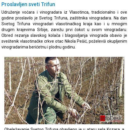
Proslavljen sveti Trifun
Udruženje voćara i vinogradara iz Vlasotinca, tradicionalno i ove
godine proslavilo je Svetog Trifuna, zaštitnika vinogradara. Na dan
Svetog Trifuna vinogradari vlasotinačkog kraja kao i u mnogim
drugim krajevima Srbije, zarežu prvi čokot u svom vinogradaru.
Obred rezanja slavskog kolača i blagosiljanja vinograda obavio je
sveštenik vlasotinačke crkve otac Nikola Pešić, poželevši okupljenim
vinogradarima berićetnu i plodnu godinu.
Obeležavanje Svetog Trifuna obavljeno je u ataru sela Kozara, a