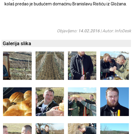
kolaš predao je budućem domaćinu Branislavu Ristiću iz Gložana.
Objavljeno:
14.02.2016
| Autor: InfoDesk
Galerija slika