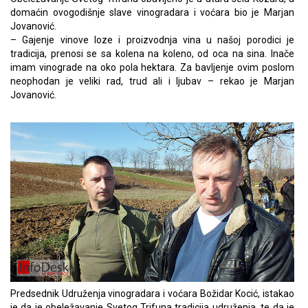
domaćin ovogodišnje slave vinogradara i voćara bio je Marjan
Jovanović.
– Gajenje vinove loze i proizvodnja vina u našoj porodici je
tradicija, prenosi se sa kolena na koleno, od oca na sina. Inače
imam vinograde na oko pola hektara. Za bavljenje ovim poslom
neophodan je veliki rad, trud ali i ljubav – rekao je Marjan
Jovanović.
Predsednik Udruženja vinogradara i voćara Božidar Kocić, istakao
je da je obeležavanje Svetog Trifuna tradicija udruženja, te da je