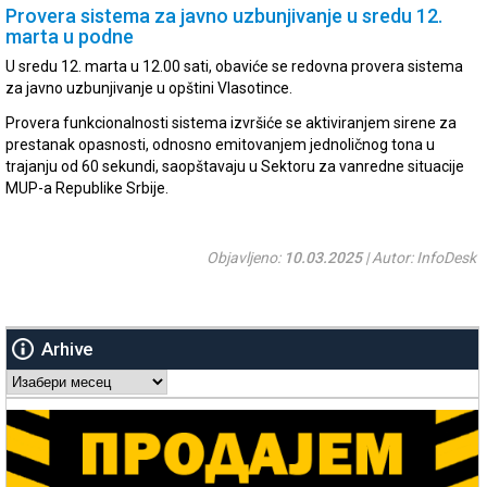
Provera sistema za javno uzbunjivanje u sredu 12.
marta u podne
U sredu 12. marta u 12.00 sati, obaviće se redovna provera sistema
za javno uzbunjivanje u opštini Vlasotince.
Provera funkcionalnosti sistema izvršiće se aktiviranjem sirene za
prestanak opasnosti, odnosno emitovanjem jednoličnog tona u
trajanju od 60 sekundi, saopštavaju u Sektoru za vanredne situacije
MUP-a Republike Srbije.
Objavljeno:
10.03.2025
| Autor: InfoDesk
Arhive
Arhive