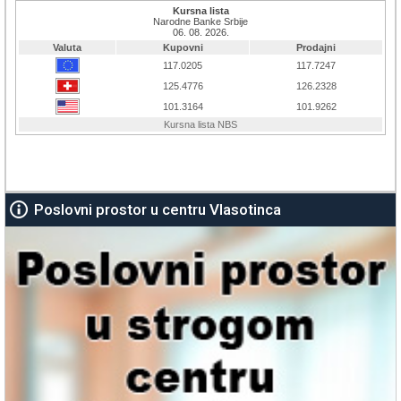
Poslovni prostor u centru Vlasotinca