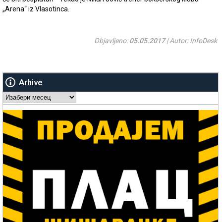
„Arena“ iz Vlasotinca.
Objavljeno:
05.05.2017
| Autor: InfoDesk
Arhive
Arhive