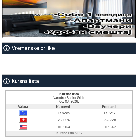
Vremenske prilike
Kursna lista