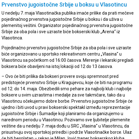
Prvenstvo jugoistočne Srbije u boksu u Vlasotincu
U nedelju 7. maja Vlasotinačka publika imaće prilike da prati mečeve
pojedinačnog prvenstva jugoistočne Srbije u boksu i da uživa u
plemenitoj veštini. Organizator pojedinačnog prvenstva jugoistočne
Srbije za oba pola i sve uzraste biće bokserski klub „Arena“ iz
Vlasotinca.
Pojedinačno prvenstvo jugoistočne Srbije za oba pola i sve uzraste
biće organizovano u sportsko rekreativnom centru „Vlasina“ u
Vlasotincu sa početkom od 16:00 časova. Merenje i lekarski pregladi
boksera biće obavljeni na istoj lokaciji od 12 do 13 časova.
– Ovo će biti prilika da bokseri provere svoju spremnost pred
predstojeće prvenstvo Srbije u Kragujevcu, koje će biti na programu
od 12. do 14. maja. Obezbedili smo pehare za najbolji klub i najbolje
boksere u svim uzrastima i medalje za sve takmičare, tako da u
Vlasotincu očekujemo dobre borbe. Prvenstvo jugoistočne Srbije će
ujedno i biti uvod u pravi bokserski spektakl između reprezentacije
jugoistočne Srbije i Šumadije koji planiramo da organizujemo u
narednom periodu u Vlasotincu. Pozivamo sve ljubitelje plemenite
veštine da u nedelju 7. maja dođu u SRC „Vlasina“ u Vlasotincu, da
prisustvuju ovoj sportskoj priredbi i podrže Vlasotinačke borce. Ulaz
će biti besplatan – rekao je Milan Jović trener bokserskog kluba