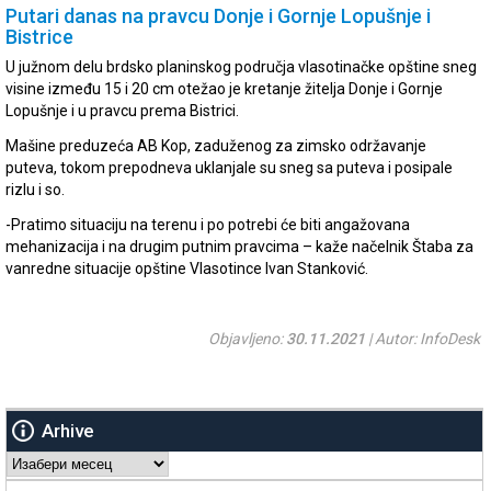
Putari danas na pravcu Donje i Gornje Lopušnje i
Bistrice
U južnom delu brdsko planinskog područja vlasotinačke opštine sneg
visine između 15 i 20 cm otežao je kretanje žitelja Donje i Gornje
Lopušnje i u pravcu prema Bistrici.
Mašine preduzeća AB Kop, zaduženog za zimsko održavanje
puteva, tokom prepodneva uklanjale su sneg sa puteva i posipale
rizlu i so.
-Pratimo situaciju na terenu i po potrebi će biti angažovana
mehanizacija i na drugim putnim pravcima – kaže načelnik Štaba za
vanredne situacije opštine Vlasotince Ivan Stanković.
Objavljeno:
30.11.2021
| Autor: InfoDesk
Arhive
Arhive