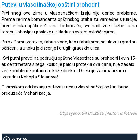
Putevi u vlasotinačkoj opštini prohodni
Prvi sneg ove zime u vlasotinačkom kraju nije doneo probleme.
Prema rečima komandanta opštinskog Štaba za vanredne situacije,
predsednika opštine Zorana Todorovića, sve nadležne službe su na
terenu i obavljaju poslove u skladu sa svojim ovlašćenjima.
Prilaz Domu zdravlja, fabrici vode, kao i fabrikama na ulazu u grad su
očišćeni, a u toku je čišćenje i drugih gradskih ulica.
-Svi putni pravci na području opštine Vlasotince su prohodni i ovih 15-
ak centimetara snega, koliko je palo u protekla dva dana, nije zadalo
veće probleme putarima- kaže direktor Direkcije za urbanizam i
izgradnju Nebojša Stojanović.
O zimskom održavanju puteva i ulica u vlasotinačkoj opštini brine
preduzeće Mehanizacija.
Objavljeno:
04.01.2016
| Autor: InfoDesk
Arhive