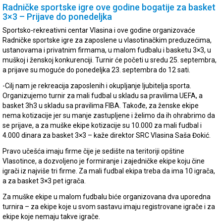
Radničke sportske igre ove godine bogatije za basket
3×3 – Prijave do ponedeljka
Sportsko-rekreativni centar Vlasina i ove godine organizovaće
Radničke sportske igre za zaposlene u vlasotinačkim preduzećima,
ustanovama i privatnim firmama, u malom fudbalu i basketu 3×3, u
muškoj i ženskoj konkurenciji. Turnir će početi u sredu 25. septembra,
a prijave su moguće do ponedeljka 23. septembra do 12 sati.
-Cilj nam je rekreacija zaposlenih i okupljanje ljubitelja sporta.
Organizujemo turnir za mali fudbal u skladu sa pravilima UEFA, a
basket 3h3 u skladu sa pravilima FIBA. Takođe, za ženske ekipe
nema kotizacije jer su manje zastupljene i želimo da ih ohrabrimo da
se prijave, a za muške ekipe kotizacije su 10.000 za mali fudbal i
4.000 dinara za basket 3×3 – kaže direktor SRC Vlasina Saša Đokić.
Pravo učešća imaju firme čije je sedište na teritoriji opštine
Vlasotince, a dozvoljeno je formiranje i zajedničke ekipe koju čine
igrači iz najviše tri firme. Za mali fudbal ekipa treba da ima 10 igrača,
a za basket 3×3 pet igrača.
Za muške ekipe u malom fudbalu biće organizovana dva uporedna
turnira – za ekipe koje u svom sastavu imaju registrovane igrače i za
ekipe koje nemaju takve igrače.