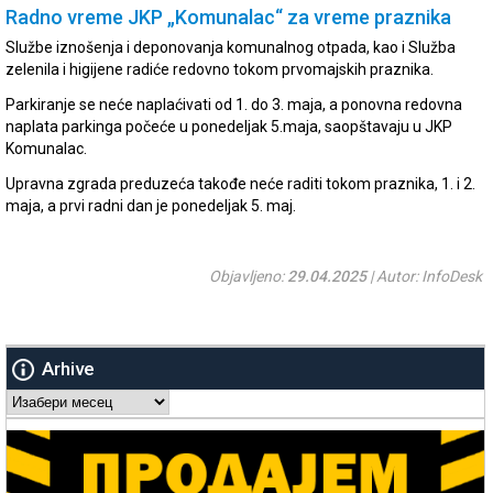
Radno vreme JKP „Komunalac“ za vreme praznika
Službe iznošenja i deponovanja komunalnog otpada, kao i Služba
zelenila i higijene radiće redovno tokom prvomajskih praznika.
Parkiranje se neće naplaćivati od 1. do 3. maja, a ponovna redovna
naplata parkinga počeće u ponedeljak 5.maja, saopštavaju u JKP
Komunalac.
Upravna zgrada preduzeća takođe neće raditi tokom praznika, 1. i 2.
maja, a prvi radni dan je ponedeljak 5. maj.
Objavljeno:
29.04.2025
| Autor: InfoDesk
Arhive
Arhive