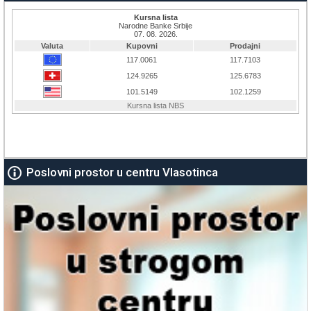
Poslovni prostor u centru Vlasotinca