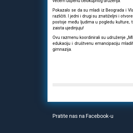
većem uspehu celokupnog druženja.
Pokazalo se da su mladi iz Beograda i Vl
različiti. I jedni i drugi su znatiželjni i otv
postoje među ljudima u pogledu kulture, tra
zaista ujedinjuju!
Ovu razmenu koordinirali su udruženje „M
edukaciju i društvenu emancipaciju mladi
gimnazija.
Pratite nas na Facebook-u