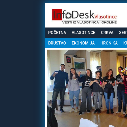
POČETNA
VLASOTINCE
CRKVA
SER
DRUSTVO
EKONOMIJA
HRONIKA
K