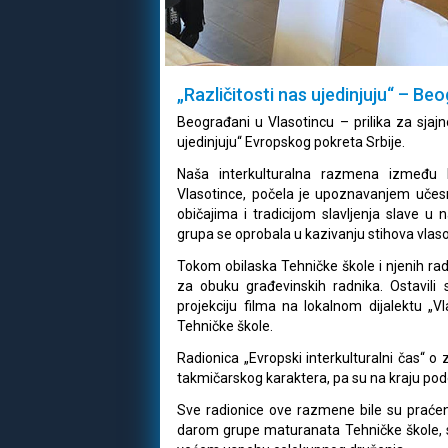
„Različitosti nas ujedinjuju“ – Be
Beograđani u Vlasotincu – prilika za sjajn
ujedinjuju“ Evropskog pokreta Srbije.
Naša interkulturalna razmena između 
Vlasotince, počela je upoznavanjem učesn
običajima i tradicijom slavljenja slave u
grupa se oprobala u kazivanju stihova vla
Tokom obilaska Tehničke škole i njenih radi
za obuku građevinskih radnika. Ostavili 
projekciju filma na lokalnom dijalektu „Vla
Tehničke škole.
Radionica „Evropski interkulturalni čas“ o
takmičarskog karaktera, pa su na kraju pode
Sve radionice ove razmene bile su praće
darom grupe maturanata Tehničke škole, sm