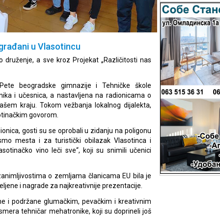
ograđani u Vlasotincu
o druženje, a sve kroz Projekat „Različitosti nas
Pete beogradske gimnazije i Tehničke škole
ika i učesnica, a nastavljena na radionicama o
 našem kraju. Tokom vežbanja lokalnog dijalekta,
sotinačkim govorom.
onica, gosti su se oprobali u zidanju na poligonu
smo mesta i za turistički obilazak Vlasotinca i
sotinačko vino leči sve“, koji su snimili učenici
 zanimljivostima o zemljama članicama EU bila je
ljene i nagrade za najkreativnije prezentacije.
ne i podržane glumačkim, pevačkim i kreativnim
era tehničar mehatronike, koji su doprineli još