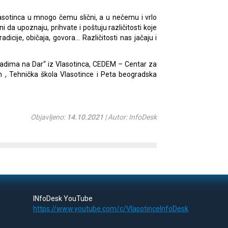
asotinca u mnogo čemu slični, a u nečemu i vrlo
oreni da upoznaju, prihvate i poštuju različitosti koje
dicije, običaja, govora… Različitosti nas jačaju i
ladima na Dar“ iz Vlasotinca, CEDEM – Centar za
h , Tehnička škola Vlasotince i Peta beogradska
Objavljeno:
14.10.2021
| Autor: InfoDesk
INfoDesk YouTube
https://www.youtube.com/c/VlasotinceInfoDesk