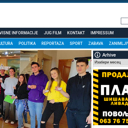
VISNE INFORMACIJE
JUG FILM
KONTAKT
IMPRESSUM
ULTURA
POLITIKA
REPORTAZA
SPORT
ZABAVA
ZANIMLJI
Arhive
Arhive