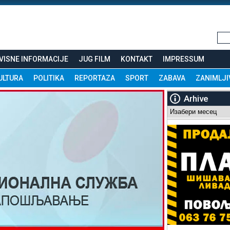
VISNE INFORMACIJE
JUG FILM
KONTAKT
IMPRESSUM
ULTURA
POLITIKA
REPORTAZA
SPORT
ZABAVA
ZANIMLJI
Arhive
Arhive