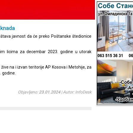
aknada
štava javnost da će preko Poštanske štedionice
im licima za decembar 2023. godine u utorak
ve na i izvan teritorije AP Kosova i Metohije, za
. godine.
Objavljeno:
23.01.2024
| Autor: InfoDesk