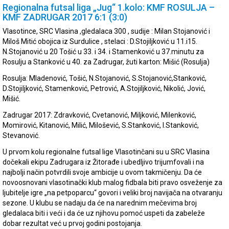
Regionalna futsal liga „Jug“ 1.kolo: KMF ROSULJA –
KMF ZADRUGAR 2017 6:1 (3:0)
Vlasotince, SRC Vlasina ,gledalaca 300 , sudije : Milan Stojanović i
Miloš Mitić obojica iz Surdulice , stelaci : D.Stojiljković u 11.i15.
N.Stojanović u 20 Tošić u 33. i 34. i Stamenković u 37.minutu za
Rosulju a Stanković u 40. za Zadrugar, žuti karton: Mišić (Rosulja)
Rosulja: Mladenović, Tošić, N.Stojanović, S.Stojanović,Stanković,
D.Stojiljković, Stamenković, Petrović, A.Stojiljković, Nikolić, Jović,
Mišić.
Zadrugar 2017: Zdravković, Cvetanović, Miljković, Milenković,
Momirović, Kitanović, Milić, Milošević, S.Stanković, I.Stanković,
Stevanović.
U prvom kolu regionalne futsal lige Vlasotinčani su u SRC Vlasina
dočekali ekipu Zadrugara iz Žitorađe i ubedljivo trijumfovali i na
najbolji način potvrdili svoje ambicije u ovom takmičenju. Da će
novoosnovani vlasotinački klub malog fidbala biti pravo osveženje za
ljubitelje igre „na petpoparcu“ govori i veliki broj navijača na otvaranju
sezone. U klubu se nadaju da će na narednim mečevima broj
gledalaca biti i veći i da će uz njihovu pomoć uspeti da zabeleže
dobar rezultat već u prvoj godini postojanja.