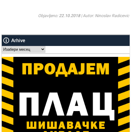
Objavljeno:
22.10.2018
| Autor: Ninoslav Radicevic
Arhive
Arhive