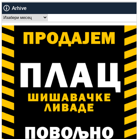
Arhive
Arhive