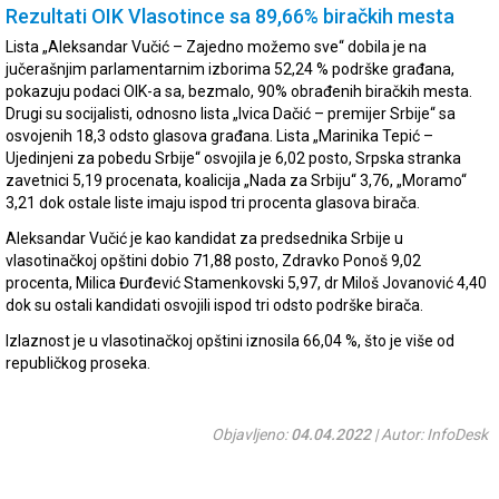
Rezultati OIK Vlasotince sa 89,66% biračkih mesta
Lista „Aleksandar Vučić – Zajedno možemo sve“ dobila je na
jučerašnjim parlamentarnim izborima 52,24 % podrške građana,
pokazuju podaci OIK-a sa, bezmalo, 90% obrađenih biračkih mesta.
Drugi su socijalisti, odnosno lista „Ivica Dačić – premijer Srbije“ sa
osvojenih 18,3 odsto glasova građana. Lista „Marinika Tepić –
Ujedinjeni za pobedu Srbije“ osvojila je 6,02 posto, Srpska stranka
zavetnici 5,19 procenata, koalicija „Nada za Srbiju“ 3,76, „Moramo“
3,21 dok ostale liste imaju ispod tri procenta glasova birača.
Aleksandar Vučić je kao kandidat za predsednika Srbije u
vlasotinačkoj opštini dobio 71,88 posto, Zdravko Ponoš 9,02
procenta, Milica Đurđević Stamenkovski 5,97, dr Miloš Jovanović 4,40
dok su ostali kandidati osvojili ispod tri odsto podrške birača.
Izlaznost je u vlasotinačkoj opštini iznosila 66,04 %, što je više od
republičkog proseka.
Objavljeno:
04.04.2022
| Autor: InfoDesk