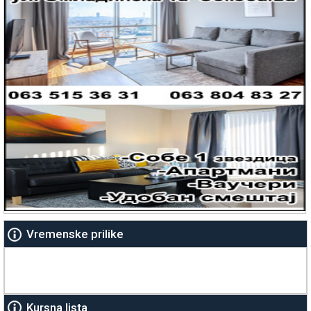
Vremenske prilike
Kursna lista