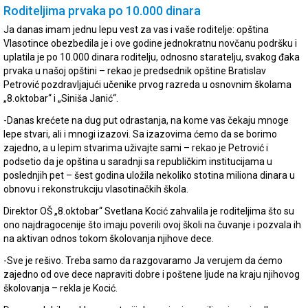
Roditeljima prvaka po 10.000 dinara
Ja danas imam jednu lepu vest za vas i vaše roditelje: opština
Vlasotince obezbedila je i ove godine jednokratnu novčanu podršku i
uplatila je po 10.000 dinara roditelju, odnosno staratelju, svakog đaka
prvaka u našoj opštini – rekao je predsednik opštine Bratislav
Petrović pozdravljajući učenike prvog razreda u osnovnim školama
„8.oktobar“ i „Siniša Janić“.
-Danas krećete na dug put odrastanja, na kome vas čekaju mnoge
lepe stvari, ali i mnogi izazovi. Sa izazovima ćemo da se borimo
zajedno, a u lepim stvarima uživajte sami – rekao je Petrović i
podsetio da je opština u saradnji sa republičkim institucijama u
poslednjih pet – šest godina uložila nekoliko stotina miliona dinara u
obnovu i rekonstrukciju vlasotinačkih škola.
Direktor OŠ „8.oktobar“ Svetlana Kocić zahvalila je roditeljima što su
ono najdragocenije što imaju poverili ovoj školi na čuvanje i pozvala ih
na aktivan odnos tokom školovanja njihove dece.
-Sve je rešivo. Treba samo da razgovaramo Ja verujem da ćemo
zajedno od ove dece napraviti dobre i poštene ljude na kraju njihovog
školovanja – rekla je Kocić.