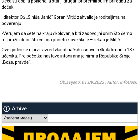
Deca su dobila poklone, a stariji drugari pripremili su im priredbu za
doček.
I direktor OŠ „Siniša Janić“ Goran Mitić zahvalio je roditeljima na
poverenju.
-Verujem da ćete na kraju školovanja biti zadovoljni onim što ćemo
mi pružiti deci i što će ona poneti iz ove škole – rekao je Mitić.
Ove godine je u prvi razred vlasotinačkih osnovnih škola krenulo 187
učenika. Pre početka nastave intonirana je himna Republike Srbije
„Bože, pravde“.
Objavljeno:
01.09.2023
| Autor: InfoDesk
Arhive
Arhive