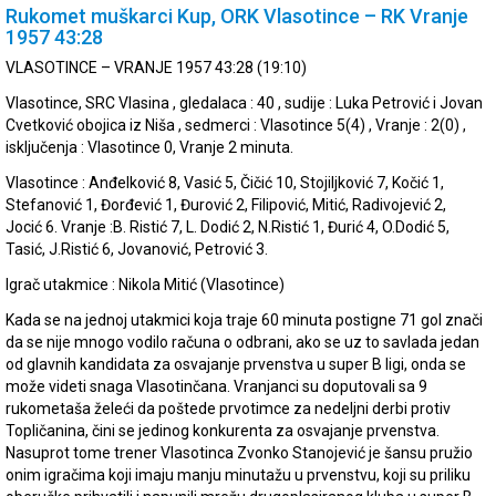
Rukomet muškarci Kup, ORK Vlasotince – RK Vranje
1957 43:28
VLASOTINCE – VRANJE 1957 43:28 (19:10)
Vlasotince, SRC Vlasina , gledalaca : 40 , sudije : Luka Petrović i Jovan
Cvetković obojica iz Niša , sedmerci : Vlasotince 5(4) , Vranje : 2(0) ,
isključenja : Vlasotince 0, Vranje 2 minuta.
Vlasotince : Anđelković 8, Vasić 5, Čičić 10, Stojiljković 7, Kočić 1,
Stefanović 1, Đorđević 1, Đurović 2, Filipović, Mitić, Radivojević 2,
Jocić 6. Vranje :B. Ristić 7, L. Dodić 2, N.Ristić 1, Đurić 4, O.Dodić 5,
Tasić, J.Ristić 6, Jovanović, Petrović 3.
Igrač utakmice : Nikola Mitić (Vlasotince)
Kada se na jednoj utakmici koja traje 60 minuta postigne 71 gol znači
da se nije mnogo vodilo računa o odbrani, ako se uz to savlada jedan
od glavnih kandidata za osvajanje prvenstva u super B ligi, onda se
može videti snaga Vlasotinčana. Vranjanci su doputovali sa 9
rukometaša želeći da poštede prvotimce za nedeljni derbi protiv
Topličanina, čini se jedinog konkurenta za osvajanje prvenstva.
Nasuprot tome trener Vlasotinca Zvonko Stanojević je šansu pružio
onim igračima koji imaju manju minutažu u prvenstvu, koji su priliku