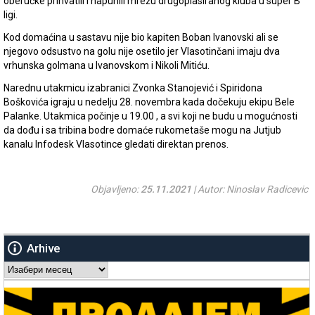
oberučke prihvatili i napunili mrežu drugoplasiranog kluba u super B
ligi.
Kod domaćina u sastavu nije bio kapiten Boban Ivanovski ali se
njegovo odsustvo na golu nije osetilo jer Vlasotinčani imaju dva
vrhunska golmana u Ivanovskom i Nikoli Mitiću.
Narednu utakmicu izabranici Zvonka Stanojević i Spiridona
Boškovića igraju u nedelju 28. novembra kada dočekuju ekipu Bele
Palanke. Utakmica počinje u 19.00 , a svi koji ne budu u mogućnosti
da dođu i sa tribina bodre domaće rukometaše mogu na Jutjub
kanalu Infodesk Vlasotince gledati direktan prenos.
Objavljeno:
25.11.2021
| Autor: Ninoslav Radicevic
Arhive
Arhive